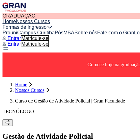
GRADUAÇÃO
Home
Nossos Cursos
Formas de Ingresso
Prouni
Campus Curitiba
Pós
MBA
Sobre nós
Fale com o Gran
Lo
Entrar
Matricule-se
Entrar
Matricule-se
Comece hoje na graduação 
Home
Nossos Cursos
Curso de Gestão de Atividade Policial | Gran Faculdade
TECNÓLOGO
Gestão de Atividade Policial