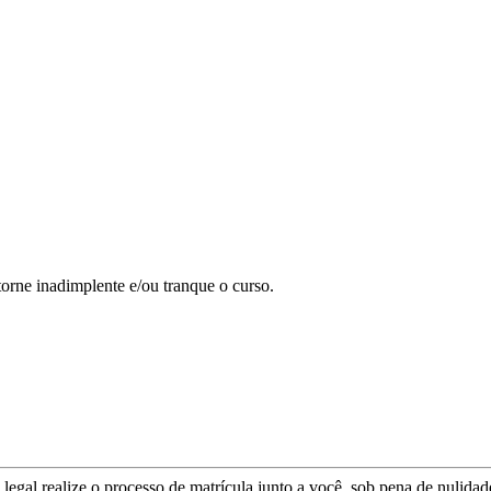
torne inadimplente e/ou tranque o curso.
egal realize o processo de matrícula junto a você, sob pena de nulidade