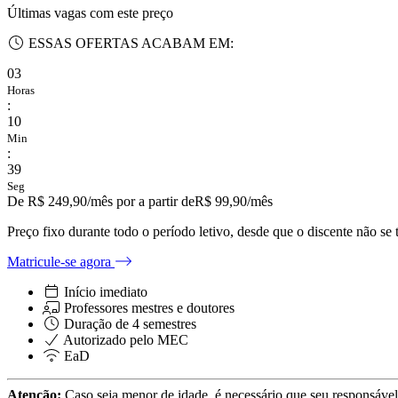
Últimas vagas com este preço
ESSAS OFERTAS ACABAM EM:
03
Horas
:
10
Min
:
38
Seg
De
R$ 249,90
/mês
por a partir de
R$
99,90
/mês
Preço fixo durante todo o período letivo, desde que o discente não se 
Matricule-se agora
Início imediato
Professores mestres e doutores
Duração de
4
semestres
Autorizado pelo MEC
EaD
Atenção:
Caso seja menor de idade, é necessário que seu responsável l