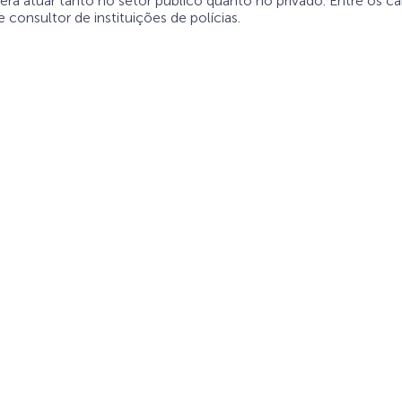
á atuar tanto no setor público quanto no privado. Entre os carg
e consultor de instituições de polícias.