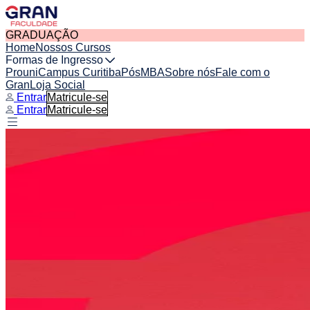
GRADUAÇÃO
Home
Nossos Cursos
Formas de Ingresso
Prouni
Campus Curitiba
Pós
MBA
Sobre nós
Fale com o
Gran
Loja Social
Entrar
Matricule-se
Entrar
Matricule-se