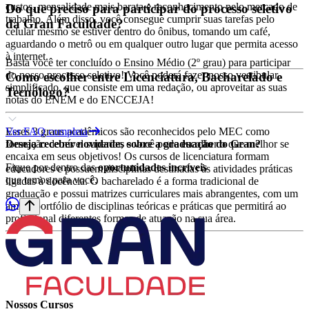
custos, mensalidade mais barata e reconhecimento pelo mercado de
Do que preciso para participar do processo seletivo
trabalho. Além disso, você consegue cumprir suas tarefas pelo
da Gran Faculdade?
celular mesmo se estiver dentro do ônibus, tomando um café,
aguardando o metrô ou em qualquer outro lugar que permita acesso
à internet.
Basta você ter concluído o Ensino Médio (2º grau) para participar
do nosso processo seletivo! Você poderá fazer nosso vestibular
Como escolher entre Licenciatura, Bacharelado e
simplificado, que consiste em uma redação, ou aproveitar as suas
Tecnólogo?
notas do ENEM e do ENCCEJA!
Esses 3 graus acadêmicos são reconhecidos pelo MEC como
Ver FAQ completa
formação de nível superior, e você pode escolher o que melhor se
Deseja receber
novidades
sobre a graduação do Gran?
encaixa em seus objetivos! Os cursos de licenciatura formam
Fique por dentro das
oportunidades incríveis
educadores e possuem disciplinas destinadas às atividades práticas
que temos para você.
ligadas à docência. O bacharelado é a forma tradicional de
graduação e possui matrizes curriculares mais abrangentes, com um
amplo portfólio de disciplinas teóricas e práticas que permitirá ao
profissional diferentes formas de atuação na sua área.
Nossos Cursos