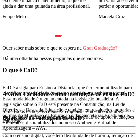
excelente didática e atendimento, o que me
um valor acessível f
ajuda a dar uma guinada na área profissional.
perder a oportunida
Felipe Melo
Marcela Cruz
Quer saber mais sobre o que te espera na
Gran Graduação?
Dá uma olhadinha nessas perguntas que separamos:
O que é EaD?
EaD é a sigla para Ensino a Distância, que é o termo utilizado para
identificar a modalidade de ensino ocorrida em ambiente virtual.
A Gran Faculdade é uma instituição de ensino EaD?
Essa modalidade é regulamentada na legislação brasileira! A
legislação sobre o EaD está presente na Constituição, na Lei de
Diretrizes e Bases da Educação e também em resoluções, portarias e
Sim! Todos os nossos cursos são digitais. Temos licenciaturas,
normas do Ministério da Educação e das Secretarias Estaduais de
bacharelados e tecnólogos com aulas, materiais de apoio, avaliações
Quais são as vantagens do EaD?
Educação.
e biblioteca disponibilizados no nosso Ambiente Virtual de
Aprendizagem – AVA.
Com o ensino digital, você tem flexibilidade de horário, redução de