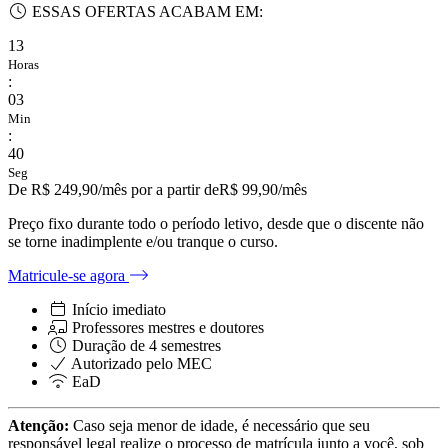
ESSAS OFERTAS ACABAM EM:
13
Horas
:
03
Min
:
40
Seg
De
R$ 249,90
/mês
por a partir de
R$
99,90
/mês
Preço fixo durante todo o período letivo, desde que o discente não
se torne inadimplente e/ou tranque o curso.
Matricule-se agora
Início imediato
Professores mestres e doutores
Duração de
4
semestres
Autorizado pelo MEC
EaD
Atenção:
Caso seja menor de idade, é necessário que seu
responsável legal realize o processo de matrícula junto a você, sob