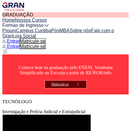
GRADUAÇÃO
Home
Nossos Cursos
Formas de Ingresso
Prouni
Campus Curitiba
Pós
MBA
Sobre nós
Fale com o
Gran
Loja Social
Entrar
Matricule-se
Entrar
Matricule-se
Comece hoje na graduação pelo ENEM, Vestibular
Simplificado ou Encceja a partir de R$ 99,90/mês
Matricule-se
TECNÓLOGO
Investigação e Perícia Judicial e Extrajudicial