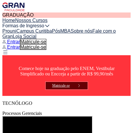
GRADUAÇÃO
Home
Nossos Cursos
Formas de Ingresso
Prouni
Campus Curitiba
Pós
MBA
Sobre nós
Fale com o
Gran
Loja Social
Entrar
Matricule-se
Entrar
Matricule-se
Comece hoje na graduação pelo ENEM, Vestibular
Simplificado ou Encceja a partir de R$ 99,90/mês
Matricule-se
TECNÓLOGO
Processos Gerenciais