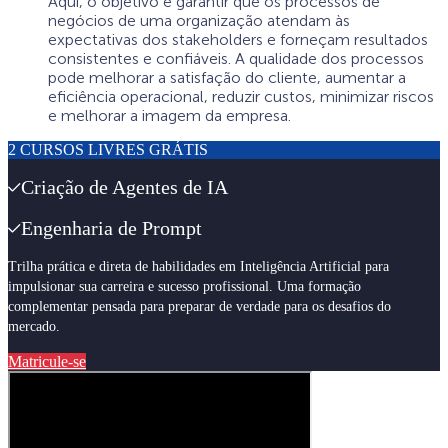
Aqui, o objetivo é garantir que os processos de
negócios de uma organização atendam às
expectativas dos stakeholders e forneçam resultados
consistentes e confiáveis. A qualidade dos processos
pode melhorar a satisfação do cliente, aumentar a
eficiência operacional, reduzir custos, minimizar riscos
e melhorar a imagem da empresa.
2 CURSOS LIVRES GRÁTIS
Criação de Agentes de IA
Engenharia de Prompt
Trilha prática e direta de habilidades em Inteligência Artificial para
impulsionar sua carreira e sucesso profissional. Uma formação
complementar pensada para preparar de verdade para os desafios do
mercado.
Matricule-se