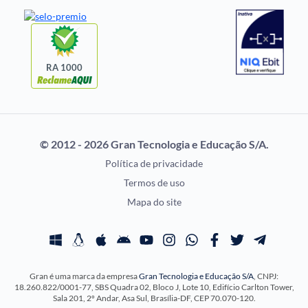
Notícias de Concursos
FGV
Questões de Concurso
Idecan
Selecon
Uniase
RA 1000
Vunesp
CONCURSOS POR
EXAME DE ORDEM
PROFISSÃO
OAB
© 2012 - 2026 Gran Tecnologia e Educação S/A.
Concursos Administrativos
Prova OAB
Política de privacidade
Concursos Educação
Calendário OAB
Termos de uso
Concursos Fiscais
Questões OAB
Mapa do site
Concursos Jurídicos
Recursos OAB
Concursos Militares
Exame de Ordem
Concursos Policiais
Gran é uma marca da empresa
Gran Tecnologia e Educação S/A
, CNPJ:
Concursos Saúde
18.260.822/0001-77, SBS Quadra 02, Bloco J, Lote 10, Edifício Carlton Tower,
Concursos Tribunais
Sala 201, 2º Andar, Asa Sul, Brasília-DF, CEP 70.070-120.