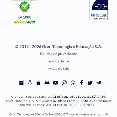
Questões de Concurso
Idecan
Selecon
Uniase
RA 1000
Vunesp
CONCURSOS POR
EXAME DE ORDEM
PROFISSÃO
OAB
© 2012 - 2026 Gran Tecnologia e Educação S/A.
Concursos Administrativos
Prova OAB
Política de privacidade
Concursos Educação
Calendário OAB
Termos de uso
Concursos Fiscais
Questões OAB
Mapa do site
Concursos Jurídicos
Recursos OAB
Concursos Militares
Exame de Ordem
Concursos Policiais
Gran é uma marca da empresa
Gran Tecnologia e Educação S/A
, CNPJ:
Concursos Saúde
18.260.822/0001-77, SBS Quadra 02, Bloco J, Lote 10, Edifício Carlton Tower,
Concursos Tribunais
Sala 201, 2º Andar, Asa Sul, Brasília-DF, CEP 70.070-120.
Residência Multiprofissional
Gran Tecnologia e Educação S/A - 2026 © Todos os direitos reservados ®