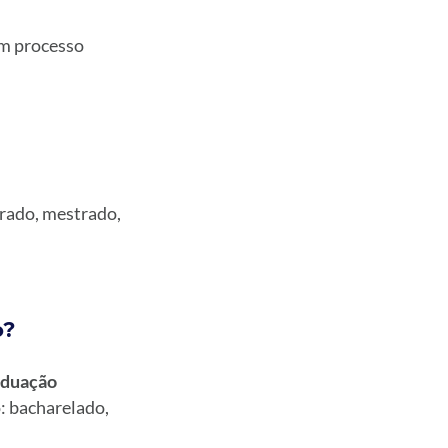
em processo
orado, mestrado,
o?
aduação
: bacharelado,