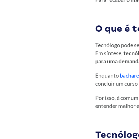
O que é 
Tecnólogo pode ser
Em síntese,
tecnól
para uma demanda 
Enquanto
bachare
concluir um curso 
Por isso, é comum
entender melhor es
Tecnólog