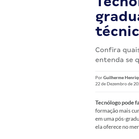
Tecnó
gradu
técni
Confira quais
entenda se 
Por
Guilherme Henriq
22 de Dezembro de 20
Tecnólogo pode fa
formação mais cur
em uma pós-graduaç
ela oferece no mer