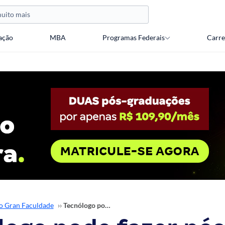
ação
MBA
Programas Federais
Carre
o Gran Faculdade
››
Tecnólogo pode fazer pós-graduação? E tendo curso técnico?