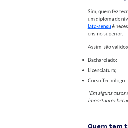
Sim, quem fez tec
um diploma de níve
lato-sensu
é neces
ensino superior.
Assim, são válidos
Bacharelado;
Licenciatura;
Curso Tecnólogo.
*Em alguns casos a
importante checar 
Quem tem t