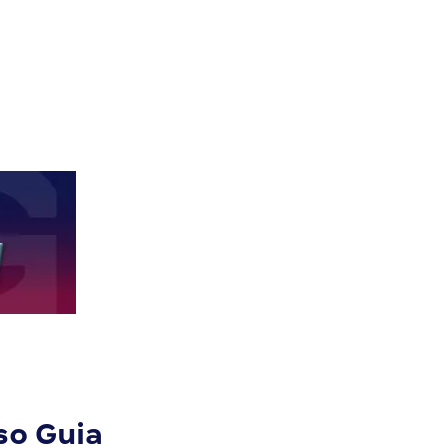
a
so Guia