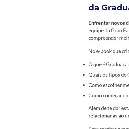
da Gradu
Enfrentar novos 
equipe da Gran Fa
compreender melh
No e-book que cr
O que é Graduaçã
Quais os tipos de
Como escolher me
Como começar um
Além de te dar es
relacionadas ao 
Para receber o mat