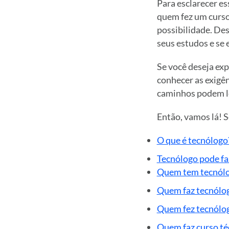
Para esclarecer e
quem fez um curso
possibilidade. De
seus estudos e se 
Se você deseja exp
conhecer as exigên
caminhos podem le
Então, vamos lá! S
O que é tecnólogo
Tecnólogo pode fa
Quem tem tecnólo
Quem faz tecnólog
Quem fez tecnólog
Quem faz curso té