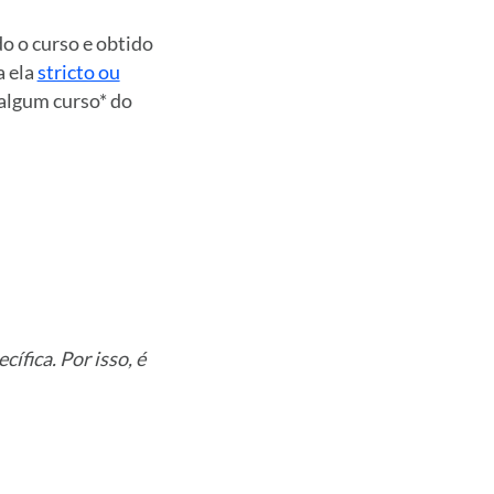
o o curso e obtido
a ela
stricto ou
 algum curso* do
ífica. Por isso, é