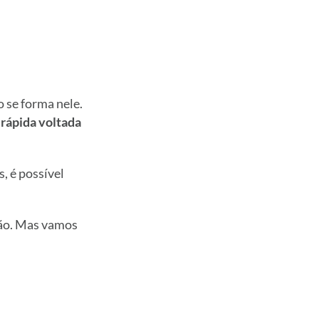
 se forma nele.
rápida voltada
, é possível
ção. Mas vamos