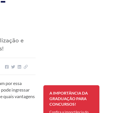
-
o
lização e
s!
am por essa
 pode ingressar
A IMPORTÂNCIA DA
 e quais vantagens
GRADUAÇÃO PARA
CONCURSOS!
Confira a importância do