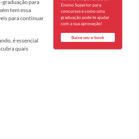
s-graduação para
Ensino Superior para
mbém tem essa
concursos e como uma
eis para continuar
graduação pode te ajudar
com a sua aprovação!
Baixe seu e-book
ando, é essencial
scubra quais