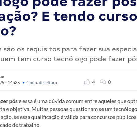
logo pode fazer pós
ação? E tendo curs
co?
 são os requisitos para fazer sua especia
quem tem curso tecnólogo pode fazer pó
ue
4
0
25 - 14h35
•
4 min. de leitura
zer pós
e essa é uma dúvida comum entre aqueles que opt
ta e objetiva. Muitas pessoas questionam se um tecnólogo
ão, se essa qualificação é válida para concursos públicos
cado de trabalho.