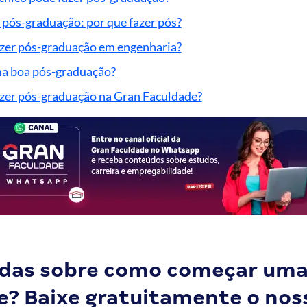
 pós-graduação: por que fazer pós?
zer pós-graduação em engenharia?
a boa pós-graduação?
zer pós-graduação na Gran Faculdade?
das sobre como começar um
e? Baixe gratuitamente o nos