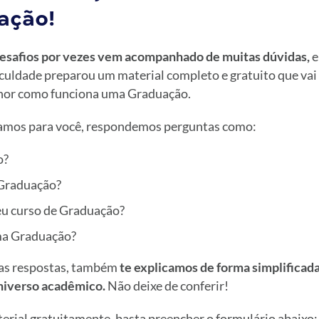
ação!
desafios por vezes vem acompanhado de muitas dúvidas,
e
culdade preparou um material completo e gratuito que vai 
or como funciona uma Graduação.
iamos para você, respondemos perguntas como:
o?
 Graduação?
u curso de Graduação?
a Graduação?
tas respostas, também
te explicamos de forma simplificad
universo acadêmico.
Não deixe de conferir!
erial gratuitamente, basta preencher o formulário abaixo: