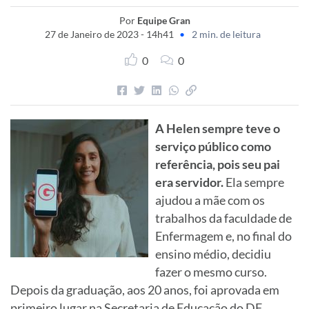
Por
Equipe Gran
27 de Janeiro de 2023 - 14h41
•
2 min. de leitura
0
0
A Helen sempre teve o
serviço público como
referência, pois seu pai
era servidor.
Ela sempre
ajudou a mãe com os
trabalhos da faculdade de
Enfermagem e, no final do
ensino médio, decidiu
fazer o mesmo curso.
Depois da graduação, aos 20 anos, foi aprovada em
primeiro lugar na Secretaria de Educação do DF