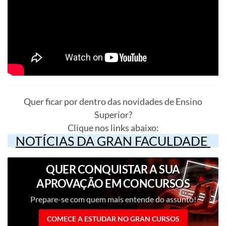
Quer ficar por dentro das novidades de Ensino
Superior?
Clique nos links abaixo:
NOTÍCIAS DA GRAN FACULDADE
QUER CONQUISTAR A SUA
APROVAÇÃO EM CONCURSOS
PÚBLICOS?
Prepare-se com quem mais entende do assunto!
COMECE A ESTUDAR NO GRAN CURSOS