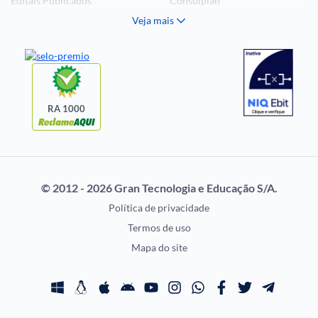
Editais Publicados
Consulplan
Veja mais
Histórias Visuais
FCC
Notícias de Concursos
FGV
Questões de Concurso
Idecan
Selecon
Uniase
RA 1000
Vunesp
CONCURSOS POR
EXAME DE ORDEM
PROFISSÃO
OAB
© 2012 - 2026 Gran Tecnologia e Educação S/A.
Concursos Administrativos
Prova OAB
Política de privacidade
Concursos Educação
Calendário OAB
Termos de uso
Concursos Fiscais
Questões OAB
Mapa do site
Concursos Jurídicos
Recursos OAB
Concursos Militares
Exame de Ordem
Concursos Policiais