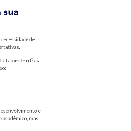
 sua
 necessidade de
rtativas.
atuitamente o Guia
xo:
desenvolvimento e
io acadêmico, mas