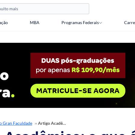
ação
MBA
Programas Federais
Carre
o Gran Faculdade
››
Artigo Acadêmico: o que é e como fazer? Confira!