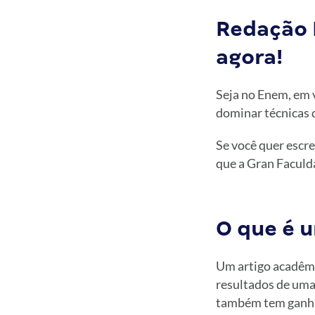
Redação 
agora!
Seja no Enem, em 
dominar técnicas 
Se você quer escr
que a Gran Faculd
O que é 
Um artigo acadêmi
resultados de uma
também tem ganha