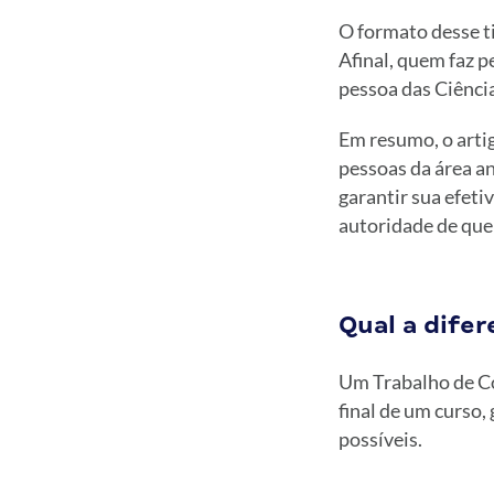
O formato desse t
Afinal, quem faz 
pessoa das Ciência
Em resumo, o arti
pessoas da área an
garantir sua efeti
autoridade de que
Qual a dife
Um Trabalho de Co
final de um curso
possíveis.