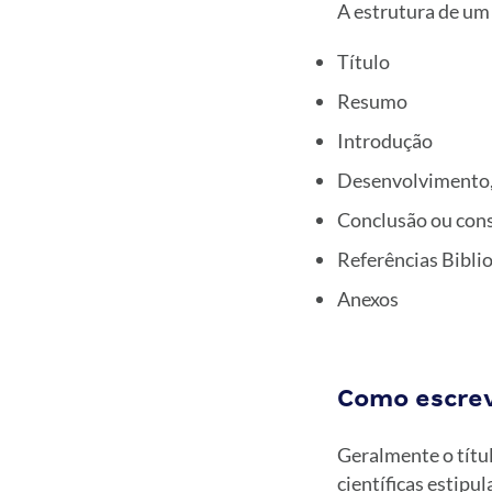
A estrutura de um
Título
Resumo
Introdução
Desenvolvimento, 
Conclusão ou cons
Referências Biblio
Anexos
Como escrev
Geralmente o títul
científicas estipu