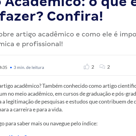
 Acadêmico: o que é
fazer? Confira!
obre artigo acadêmico e como ele é imp
mica e profissional!
2
2
4h35
•
3 min. de leitura
artigo acadêmico? Também conhecido como artigo científico
um no meio acadêmico, em cursos de graduação e pós-gra
 a legitimação de pesquisas e estudos que contribuem de 
ara a carreira e para a vida.
o para saber mais ou navegue pelo índice: