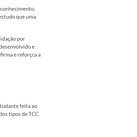
o conhecimento.
 estudo que uma
lidação por
 desenvolvido e
firma e reforçca a
udante feita ao
 dos tipos de TCC