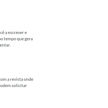
cê a escrever e
mo tempo que gera
entar.
com a revista onde
podem solicitar