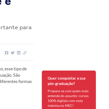
 e
ortante para
, esse tipo de
duação. São
Quer conquistar a sua
diferentes formas
pós-graduação?
Prepare-se com quem mais
entende do assunto: cursos
100% digitais com nota
máxima no MEC!