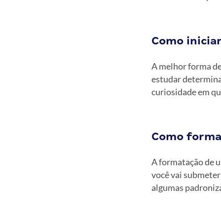
Como inicia
A melhor forma de
estudar determina
curiosidade em qu
Como format
A formatação de um
você vai submeter
algumas padroniza