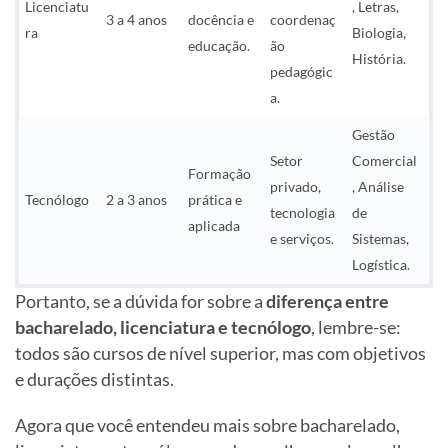
Licenciatu
, Letras,
3 a 4 anos
docência e
coordenaç
ra
Biologia,
educação.
ão
História.
pedagógic
a.
Gestão
Setor
Comercial
Formação
privado,
, Análise
Tecnólogo
2 a 3 anos
prática e
tecnologia
de
aplicada
e serviços.
Sistemas,
Logística.
Portanto, se a dúvida for sobre a
diferença entre
bacharelado, licenciatura e tecnólogo
, lembre-se:
todos são cursos de nível superior, mas com objetivos
e durações distintas.
Agora que você entendeu mais sobre bacharelado,