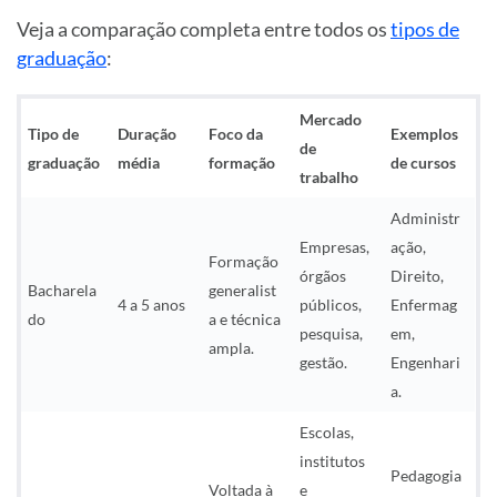
Veja a comparação completa entre todos os
tipos de
graduação
:
Mercado
Tipo de
Duração
Foco da
Exemplos
de
graduação
média
formação
de cursos
trabalho
Administr
Empresas,
ação,
Formação
órgãos
Direito,
Bacharela
generalist
4 a 5 anos
públicos,
Enfermag
do
a e técnica
pesquisa,
em,
ampla.
gestão.
Engenhari
a.
Escolas,
institutos
Pedagogia
Voltada à
e