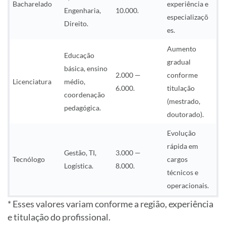
Bacharelado
experiência e
Engenharia,
10.000.
especializaçõ
Direito.
es.
Aumento
Educação
gradual
básica, ensino
2.000 —
conforme
Licenciatura
médio,
6.000.
titulação
coordenação
(mestrado,
pedagógica.
doutorado).
Evolução
rápida em
Gestão, TI,
3.000 —
Tecnólogo
cargos
Logística.
8.000.
técnicos e
operacionais.
* Esses valores variam conforme a região, experiência
e titulação do profissional.