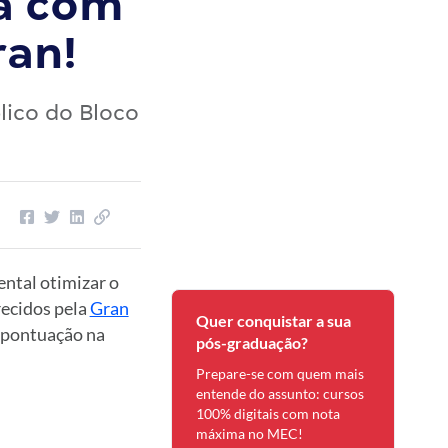
a com
an!
ico do Bloco
ntal otimizar o
ecidos pela
Gran
Quer conquistar a sua
a pontuação na
pós-graduação?
Prepare-se com quem mais
entende do assunto: cursos
100% digitais com nota
máxima no MEC!