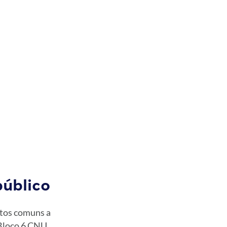
público
tos comuns a
 Bloco 6 CNU