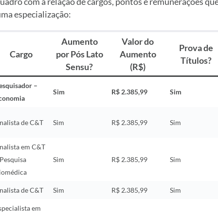
 quadro com a relação de cargos, pontos e remunerações qu
uma especialização:
Aumento
Valor do
Prova de
Cargo
por Pós Lato
Aumento
Títulos?
Sensu?
(R$)
esquisador –
Sim
R$ 2.385,99
Sim
conomia
nalista de C&T
Sim
R$ 2.385,99
Sim
nalista em C&T
 Pesquisa
Sim
R$ 2.385,99
Sim
iomédica
nalista de C&T
Sim
R$ 2.385,99
Sim
specialista em