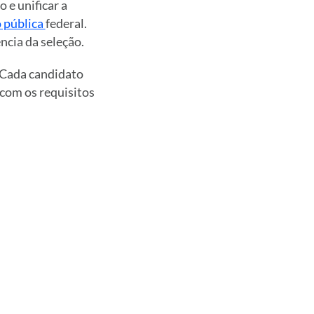
o e unificar a
 pública
federal.
ncia da seleção.
 Cada candidato
 com os requisitos