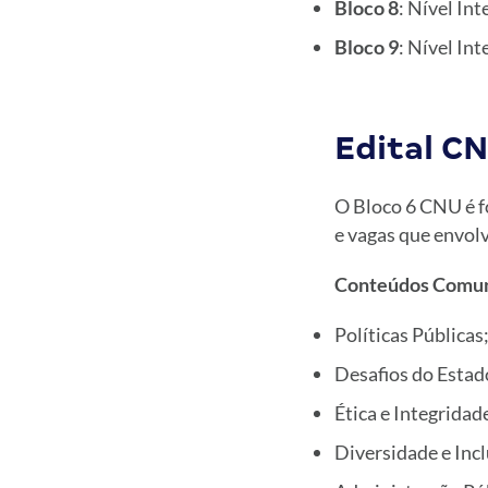
Bloco 8
: Nível In
Bloco 9
: Nível In
Edital C
O Bloco 6 CNU é 
e vagas que envol
Conteúdos Comuns
Políticas Públicas
Desafios do Estad
Ética e Integridad
Diversidade e Inc