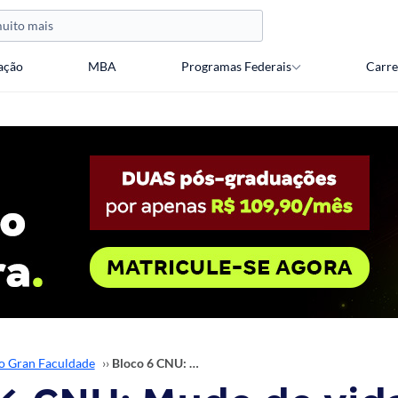
ação
MBA
Programas Federais
Carre
o Gran Faculdade
››
Bloco 6 CNU: Mude de vida com uma pós-graduação do Gran!