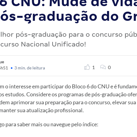
 6 CNU: Mude de vid
ós-graduação do Gr
lhor pós-graduação para o concurso públ
curso Nacional Unificado!
ue
1
0
5h51
•
3 min. de leitura
m o interesse em participar do Bloco 6 do CNU e é fundame
s estudos. Considere os programas de pós-graduação ofer
odem aprimorar sua preparação para o concurso, elevar su
 manter sua atualização profissional.
o para saber mais ou navegue pelo índice: