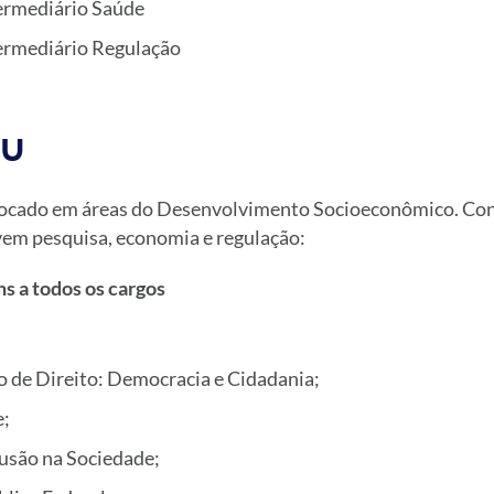
termediário Saúde
termediário Regulação
NU
focado em áreas do Desenvolvimento Socioeconômico. Con
vem pesquisa, economia e regulação:
 a todos os cargos
;
o de Direito: Democracia e Cidadania;
e;
lusão na Sociedade;