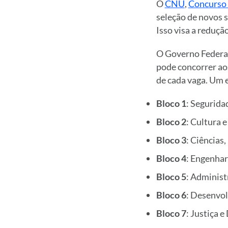
O
CNU
,
Concurso 
seleção de novos s
Isso visa a reduçã
O Governo Federal
pode concorrer aos
de cada vaga. Um e
Bloco 1
: Segurida
Bloco 2
: Cultura 
Bloco 3
: Ciências
Bloco 4
: Engenhar
Bloco 5
: Administ
Bloco 6
: Desenvo
Bloco 7
: Justiça e