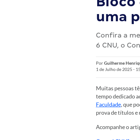
Bloco
uma p
Confira a me
6 CNU, o Con
Por
Guilherme Henriq
1 de Julho de 2025 - 1
Muitas pessoas tê
tempo dedicado ao
Faculdade
, que p
prova de títulos e
Acompanhe o artig