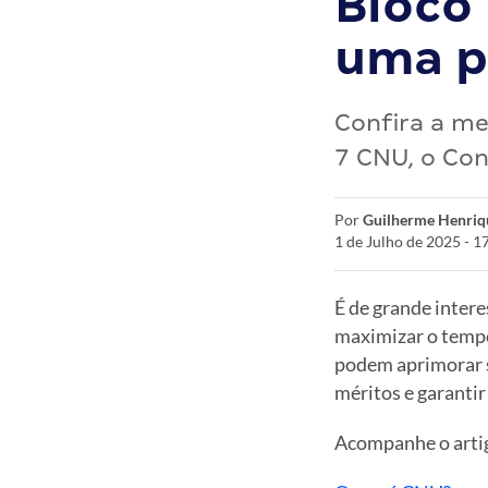
Bloco
uma p
Confira a me
7 CNU, o Con
Por
Guilherme Henriq
1 de Julho de 2025 - 1
É de grande intere
maximizar o tempo
podem aprimorar s
méritos e garantir
Acompanhe o artig