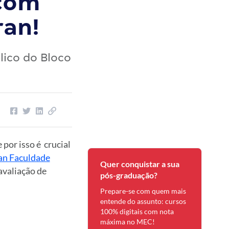
 com
an!
ico do Bloco
por isso é crucial
an Faculdade
Quer conquistar a sua
avaliação de
pós-graduação?
Prepare-se com quem mais
entende do assunto: cursos
100% digitais com nota
máxima no MEC!