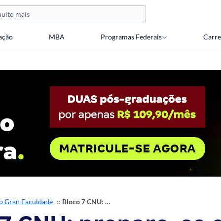
ação
MBA
Programas Federais
Carre
o Gran Faculdade
››
Bloco 7 CNU: prepare-se com uma pós-graduação do Gran!