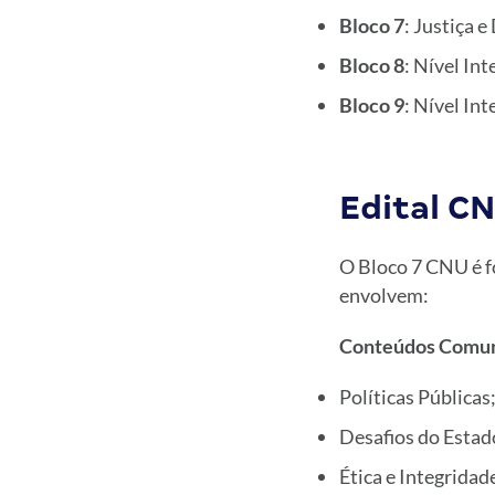
Bloco 7
: Justiça e
Bloco 8
: Nível In
Bloco 9
: Nível In
Edital C
O Bloco 7 CNU é fo
envolvem:
Conteúdos Comuns
Políticas Públicas
Desafios do Estad
Ética e Integridad