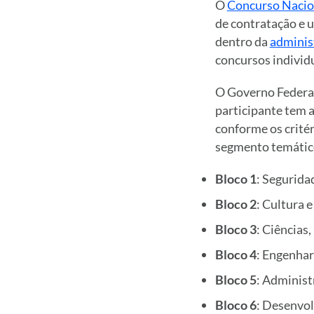
O
Concurso Nacio
de contratação e u
dentro da
adminis
concursos individu
O Governo Federal
participante tem a
conforme os critér
segmento temático
Bloco 1
: Segurida
Bloco 2
: Cultura 
Bloco 3
: Ciências
Bloco 4
: Engenhar
Bloco 5
: Administ
Bloco 6
: Desenvo