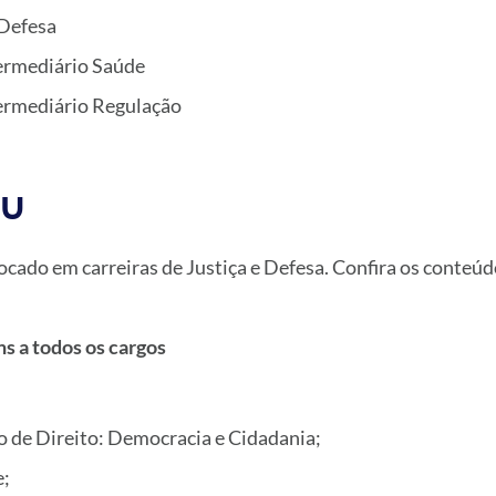
 Defesa
termediário Saúde
termediário Regulação
NU
cado em carreiras de Justiça e Defesa. Confira os conteúd
 a todos os cargos
;
o de Direito: Democracia e Cidadania;
e;