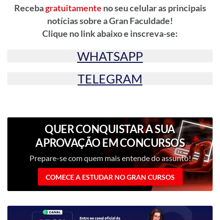
Receba
gratuitamente
no seu celular as principais
notícias sobre a Gran Faculdade!
Clique no link abaixo e inscreva-se:
WHATSAPP
TELEGRAM
QUER CONQUISTAR A SUA
APROVAÇÃO EM CONCURSOS
PÚBLICOS?
Prepare-se com quem mais entende do assunto!
COMECE A ESTUDAR NO GRAN CURSOS