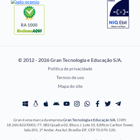
Questões de Concurso
Idecan
Selecon
Uniase
RA 1000
Vunesp
CONCURSOS POR
EXAME DE ORDEM
PROFISSÃO
OAB
© 2012 - 2026 Gran Tecnologia e Educação S/A.
Concursos Administrativos
Prova OAB
Política de privacidade
Concursos Educação
Calendário OAB
Termos de uso
Concursos Fiscais
Questões OAB
Mapa do site
Concursos Jurídicos
Recursos OAB
Concursos Militares
Exame de Ordem
Concursos Policiais
Gran é uma marca da empresa
Gran Tecnologia e Educação S/A
, CNPJ:
Concursos Saúde
18.260.822/0001-77, SBS Quadra 02, Bloco J, Lote 10, Edifício Carlton Tower,
Concursos Tribunais
Sala 201, 2º Andar, Asa Sul, Brasília-DF, CEP 70.070-120.
Residência Multiprofissional