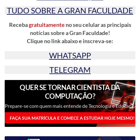
TUDO SOBRE A GRAN FACULDADE
Receba
gratuitamente
no seu celular as principais
notícias sobre a Gran Faculdade!
Clique no link abaixo e inscreva-se:
WHATSAPP
TELEGRAM
QUER SE TORNAR CIENTISTA DA
COMPUTAÇÃO?
Prepare-se com quem mais entende de Tecnologia e Educação, venha para a Gran Faculdade!
FAÇA SUA MATRÍCULA E COMECE A ESTUDAR HOJE MESMO!