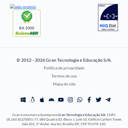
Notícias de Concursos
FGV
Questões de Concurso
Idecan
Selecon
Uniase
RA 1000
Vunesp
CONCURSOS POR
EXAME DE ORDEM
PROFISSÃO
OAB
© 2012 - 2026 Gran Tecnologia e Educação S/A.
Concursos Administrativos
Prova OAB
Política de privacidade
Concursos Educação
Calendário OAB
Termos de uso
Concursos Fiscais
Questões OAB
Mapa do site
Concursos Jurídicos
Recursos OAB
Concursos Militares
Exame de Ordem
Concursos Policiais
Gran é uma marca da empresa
Gran Tecnologia e Educação S/A
, CNPJ:
Concursos Saúde
18.260.822/0001-77, SBS Quadra 02, Bloco J, Lote 10, Edifício Carlton Tower,
Concursos Tribunais
Sala 201, 2º Andar, Asa Sul, Brasília-DF, CEP 70.070-120.