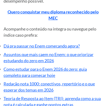
desempenho possível.
Quero conquistar meu diploma reconhecido pelo
MEC
Acompanhe o conteúdo na íntegra ou navegue pelo
índice caso prefira:
Dá pra passar no Enem começando agora?
Assuntos que mais caem no Enem: o que priorizar
estudando do zero em 2026
Como estudar para o Enem 2026 do zero: guia
completo para começar hoje
Redação nota 1000: conectivos, repertório e o que
esperar dos temas em 2026
Teoria de Resposta ao Item (TRI): aprenda como a sua
nota é calculada e ganhe pontos extras