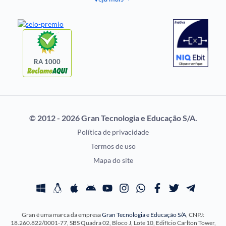
Notícias de Concursos
FGV
Questões de Concurso
Idecan
Selecon
Uniase
RA 1000
Vunesp
CONCURSOS POR
EXAME DE ORDEM
PROFISSÃO
OAB
© 2012 - 2026 Gran Tecnologia e Educação S/A.
Concursos Administrativos
Prova OAB
Política de privacidade
Concursos Educação
Calendário OAB
Termos de uso
Concursos Fiscais
Questões OAB
Mapa do site
Concursos Jurídicos
Recursos OAB
Concursos Militares
Exame de Ordem
Concursos Policiais
Gran é uma marca da empresa
Gran Tecnologia e Educação S/A
, CNPJ:
Concursos Saúde
18.260.822/0001-77, SBS Quadra 02, Bloco J, Lote 10, Edifício Carlton Tower,