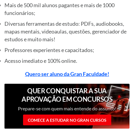
Mais de 500 mil alunos pagantes e mais de 1000
funcionários;
Diversas ferramentas de estudo: PDFs, audiobooks,
mapas mentais, videoaulas, questões, gerenciador de
estudos e muito mais!
Professores experientes e capacitados;
Acesso imediato e 100% online.
Quero ser aluno da Gran Faculdade!
QUER CONQUISTAR A SUA
APROVAÇÃO EM CONCURSOS
PÚBLICOS?
Prepare-se com quem mais entende do assunto!
COMECE A ESTUDAR NO GRAN CURSOS