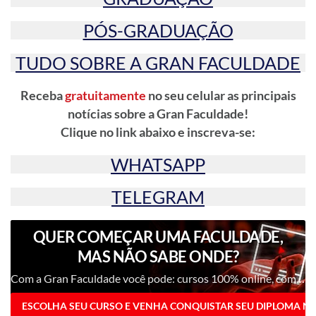
PÓS-GRADUAÇÃO
TUDO SOBRE A GRAN FACULDADE
Receba
gratuitamente
no seu celular as principais
notícias sobre a Gran Faculdade!
Clique no link abaixo e inscreva-se:
WHATSAPP
TELEGRAM
QUER COMEÇAR UMA FACULDADE,
MAS NÃO SABE ONDE?
Com a Gran Faculdade você pode: cursos 100% online, com mensalidades que cabem no bolso.
ESCOLHA SEU CURSO E VENHA CONQUISTAR SEU DIPLOMA N