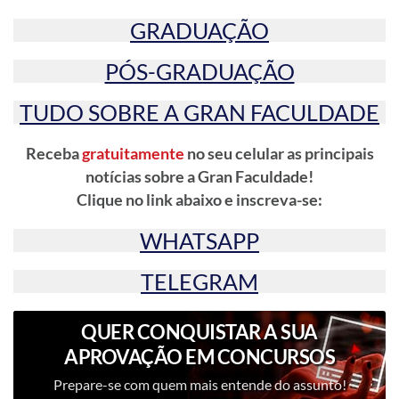
GRADUAÇÃO
PÓS-GRADUAÇÃO
TUDO SOBRE A GRAN FACULDADE
Receba
gratuitamente
no seu celular as principais
notícias sobre a Gran Faculdade!
Clique no link abaixo e inscreva-se:
WHATSAPP
TELEGRAM
QUER CONQUISTAR A SUA
APROVAÇÃO EM CONCURSOS
PÚBLICOS?
Prepare-se com quem mais entende do assunto!