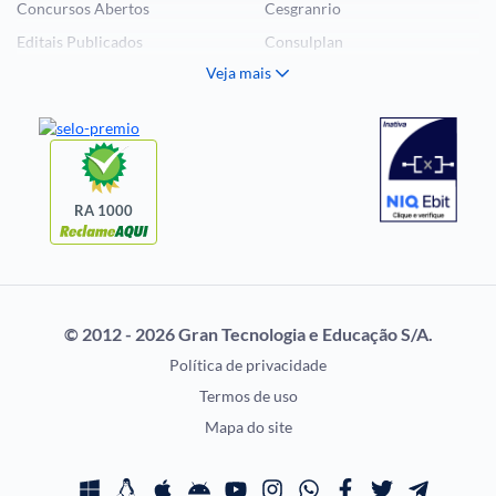
Concursos Abertos
Cesgranrio
Editais Publicados
Consulplan
Veja mais
Histórias Visuais
FCC
Notícias de Concursos
FGV
Questões de Concurso
Idecan
Selecon
Uniase
RA 1000
Vunesp
CONCURSOS POR
EXAME DE ORDEM
PROFISSÃO
OAB
© 2012 - 2026 Gran Tecnologia e Educação S/A.
Concursos Administrativos
Prova OAB
Política de privacidade
Concursos Educação
Calendário OAB
Termos de uso
Concursos Fiscais
Questões OAB
Mapa do site
Concursos Jurídicos
Recursos OAB
Concursos Militares
Exame de Ordem