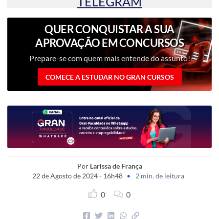
TELEGRAM
QUER CONQUISTAR A SUA
APROVAÇÃO EM CONCURSOS
PÚBLICOS?
Prepare-se com quem mais entende do assunto!
COMECE A ESTUDAR NO GRAN CURSOS
Por
Larissa de França
22 de Agosto de 2024 - 16h48
•
2 min. de leitura
0
0