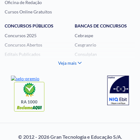
Oficina de Redação
Cursos Online Gratuitos
CONCURSOS PÚBLICOS
BANCAS DE CONCURSOS
Concursos 2025
Cebraspe
Concursos Abertos
Cesgranrio
Editais Publicados
Consulplan
Veja mais
Histórias Visuais
FCC
Notícias de Concursos
FGV
Questões de Concurso
Idecan
Selecon
Uniase
RA 1000
Vunesp
CONCURSOS POR
EXAME DE ORDEM
PROFISSÃO
OAB
© 2012 - 2026 Gran Tecnologia e Educação S/A.