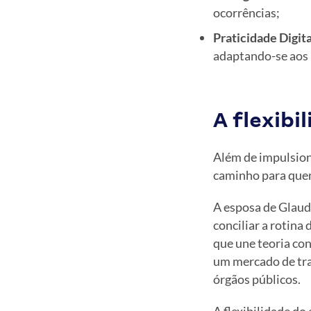
ocorrências;
Praticidade Digita
adaptando-se aos 
A flexib
Além de impulsion
caminho para quem
A esposa de Glau
conciliar a rotina
que une teoria cont
um mercado de tra
órgãos públicos.