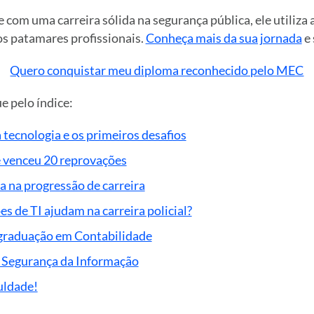
e com uma carreira sólida na segurança pública, ele utiliza
os patamares profissionais.
Conheça mais da sua jornada
e 
Quero conquistar meu diploma reconhecido pelo MEC
e pelo índice:
 tecnologia e os primeiros desafios
e venceu 20 reprovações
a na progressão de carreira
 de TI ajudam na carreira policial?
a graduação em Contabilidade
 Segurança da Informação
uldade!