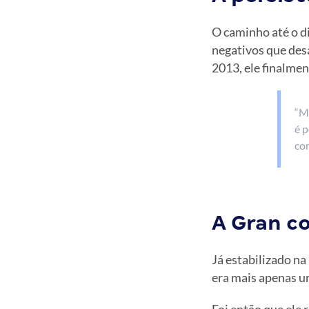
O caminho até o d
negativos que de
2013, ele finalmen
“M
é p
co
A Gran co
Já estabilizado na
era mais apenas u