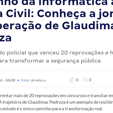
nho da informática 
a Civil: Conheça a j
peração de Glaudim
za
do policial que venceu 20 reprovações e ho
ara transformar a segurança pública
0
0
26 - 16h38
•
3 min. de leitura
rentar mais de 20 reprovações em concursos e transitar en
A trajetória de Glaudimar Pedroza é um exemplo de resiliên
o estudo é o único caminho para a transformação real.