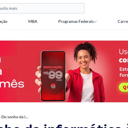
ação
MBA
Programas Federais
Carre
›
Do sonho da informática à Polícia Civil: Conheça a jornada de superação de Glaudimar Pedroza