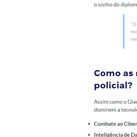
o sonho do diploma
“O 
ex
meu
Como as 
policial?
Assim como o Glau
dominem a tecnolo
Combate ao Cibe
Inteligência de D