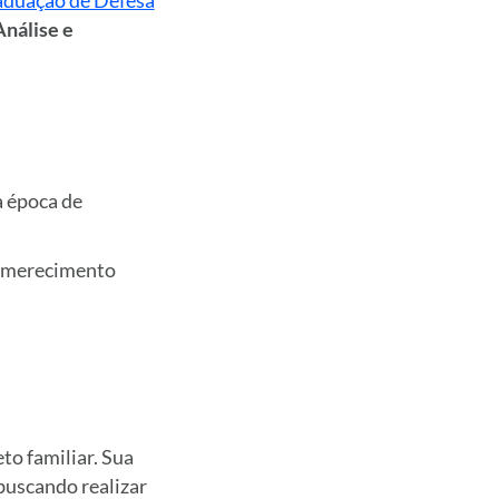
aduação de Defesa
Análise e
a época de
r merecimento
to familiar. Sua
buscando realizar