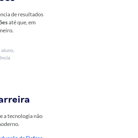
ncia de resultados
ões
até que, em
neiro.
 aluno,
ência
arreira
e a tecnologia não
moderno.