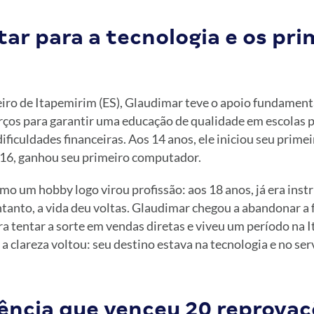
ar para a tecnologia e os pri
iro de Itapemirim (ES), Glaudimar teve o apoio fundamenta
ços para garantir uma educação de qualidade em escolas p
ficuldades financeiras. Aos 14 anos, ele iniciou seu primei
s 16, ganhou seu primeiro computador.
 um hobby logo virou profissão: aos 18 anos, já era instr
ntanto, a vida deu voltas. Glaudimar chegou a abandonar a
a tentar a sorte em vendas diretas e viveu um período na It
 a clareza voltou: seu destino estava na tecnologia e no ser
tência que venceu 20 reprova