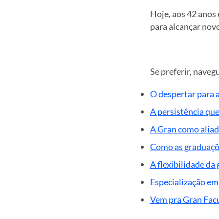
Hoje, aos 42 anos 
para alcançar nov
Se preferir, navegu
O despertar para a
A persistência qu
A Gran como aliad
Como as graduações
A flexibilidade d
Especialização em
Vem pra Gran Fac