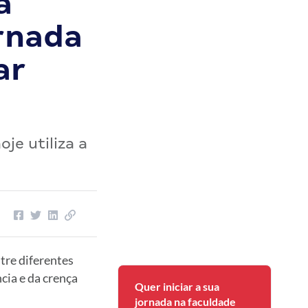
à
ornada
ar
je utiliza a
tre diferentes
cia e da crença
Quer iniciar a sua
jornada na faculdade