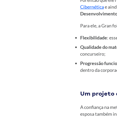
Foi então que ele 
Cibernética
e aind
Desenvolvimento
Para ele, a Gran fo
Flexibilidade
: ess
Qualidade do mat
concurseiro;
Progressão funcio
dentro da corpora
Um projeto 
A confiança na met
esposa também in