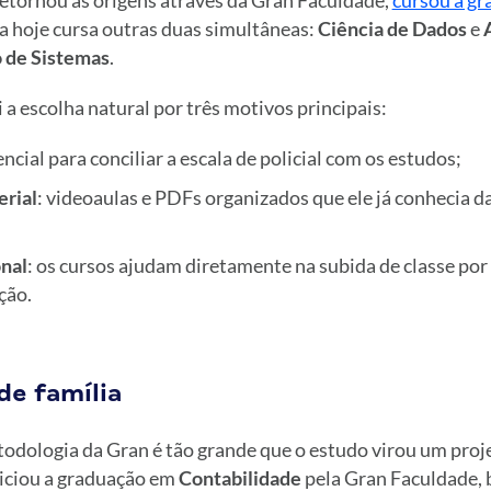
retornou às origens através da Gran Faculdade,
cursou a gr
a hoje cursa outras duas simultâneas:
Ciência de Dados
e
 de Sistemas
.
i a escolha natural por três motivos principais:
encial para conciliar a escala de policial com os estudos;
erial
: videoaulas e PDFs organizados que ele já conhecia d
nal
: os cursos ajudam diretamente na subida de classe po
ção.
de família
odologia da Gran é tão grande que o estudo virou um proje
iciou a graduação em
Contabilidade
pela Gran Faculdade, 