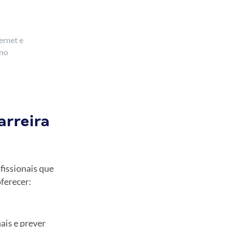
ternet e
 no
arreira
fissionais que
ferecer:
;
ais e prever