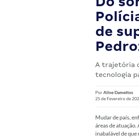
Do so
Políci
de su
Pedro
A trajetória 
tecnologia p
Por
Aline Damettos
25 de Fevereiro de 20
Mudar de país, enf
áreas de atuação. 
inabalável de que 