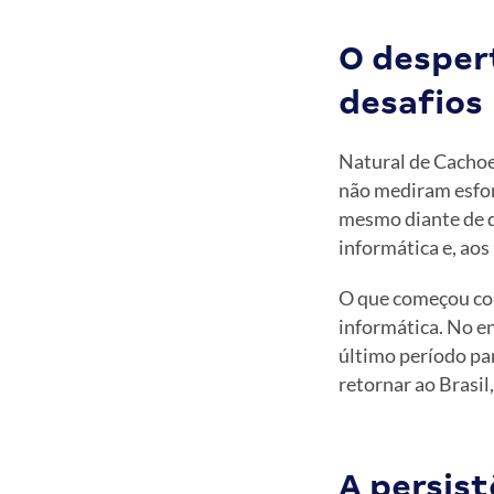
O despert
desafios
Natural de Cachoe
não mediram esfor
mesmo diante de di
informática e, ao
O que começou como
informática. No e
último período par
retornar ao Brasil,
A persis