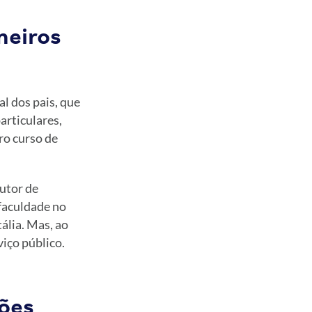
meiros
l dos pais, que
articulares,
ro curso de
utor de
 faculdade no
ália. Mas, ao
viço público.
ções