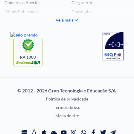
Concursos Abertos
Cesgranrio
Editais Publicados
Consulplan
Veja mais
Histórias Visuais
FCC
Notícias de Concursos
FGV
Questões de Concurso
Idecan
Selecon
Uniase
RA 1000
Vunesp
CONCURSOS POR
EXAME DE ORDEM
PROFISSÃO
OAB
© 2012 - 2026 Gran Tecnologia e Educação S/A.
Concursos Administrativos
Prova OAB
Política de privacidade
Concursos Educação
Calendário OAB
Termos de uso
Concursos Fiscais
Questões OAB
Mapa do site
Concursos Jurídicos
Recursos OAB
Concursos Militares
Exame de Ordem