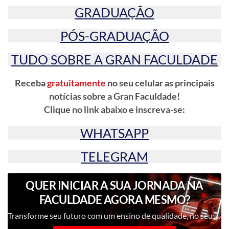
GRADUAÇÃO
PÓS-GRADUAÇÃO
TUDO SOBRE A GRAN FACULDADE
Receba
gratuitamente
no seu celular as principais
notícias sobre a Gran Faculdade!
Clique no link abaixo e inscreva-se:
WHATSAPP
TELEGRAM
QUER INICIAR A SUA JORNADA NA
FACULDADE AGORA MESMO?
Transforme seu futuro com um ensino de qualidade, no seu ritmo, com uma metodologia inovadora e professores renomados.