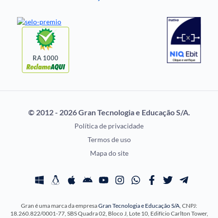
Notícias de Concursos
FGV
Questões de Concurso
Idecan
Selecon
Uniase
RA 1000
Vunesp
CONCURSOS POR
EXAME DE ORDEM
PROFISSÃO
OAB
© 2012 - 2026 Gran Tecnologia e Educação S/A.
Concursos Administrativos
Prova OAB
Política de privacidade
Concursos Educação
Calendário OAB
Termos de uso
Concursos Fiscais
Questões OAB
Mapa do site
Concursos Jurídicos
Recursos OAB
Concursos Militares
Exame de Ordem
Concursos Policiais
Gran é uma marca da empresa
Gran Tecnologia e Educação S/A
, CNPJ:
Concursos Saúde
18.260.822/0001-77, SBS Quadra 02, Bloco J, Lote 10, Edifício Carlton Tower,