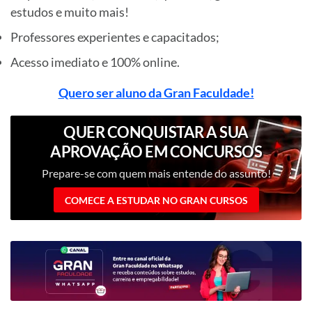
estudos e muito mais!
Professores experientes e capacitados;
Acesso imediato e 100% online.
Quero ser aluno da Gran Faculdade!
QUER CONQUISTAR A SUA
APROVAÇÃO EM CONCURSOS
PÚBLICOS?
Prepare-se com quem mais entende do assunto!
COMECE A ESTUDAR NO GRAN CURSOS