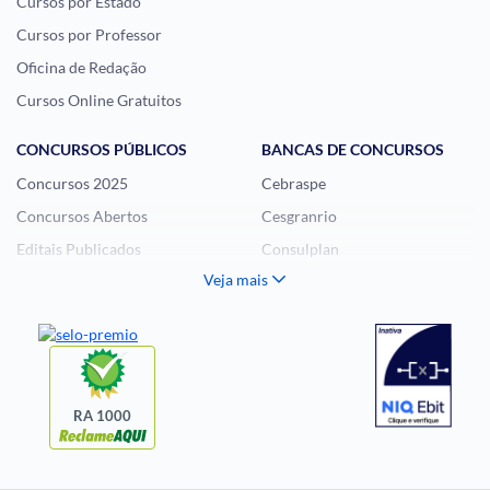
Cursos por Estado
Cursos por Professor
Oficina de Redação
Cursos Online Gratuitos
CONCURSOS PÚBLICOS
BANCAS DE CONCURSOS
Concursos 2025
Cebraspe
Concursos Abertos
Cesgranrio
Editais Publicados
Consulplan
Veja mais
Histórias Visuais
FCC
Notícias de Concursos
FGV
Questões de Concurso
Idecan
Selecon
Uniase
RA 1000
Vunesp