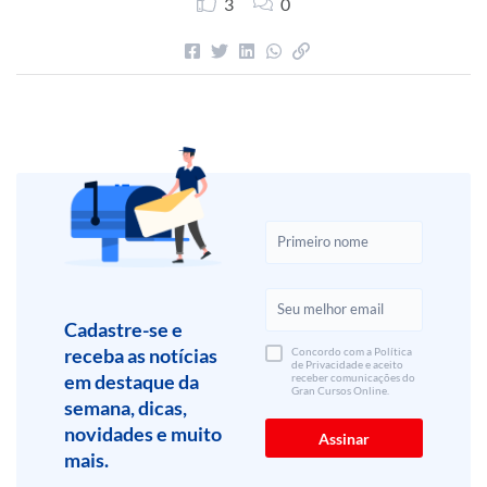
3
0
Cadastre-se e
receba as notícias
Concordo com a Política
de Privacidade e aceito
em destaque da
receber comunicações do
Gran Cursos Online.
semana, dicas,
novidades e muito
mais.