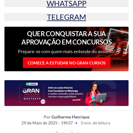
WHATSAPP
TELEGRAM
QUER CONQUISTAR A SUA
APROVAÇÃO EM CONCURSOS
PÚBLICOS?
Prepare-se com quem mais entende do assunto!
COMECE A ESTUDAR NO GRAN CURSOS
Por
Guilherme Henrique
29 de Maio de 2025 - 19h37
•
3 min. de leitura