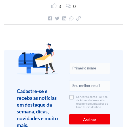
3
0
Cadastre-se e
receba as notícias
Concordo com a Política
de Privacidade e aceito
em destaque da
receber comunicações do
Gran Cursos Online.
semana, dicas,
novidades e muito
mais.