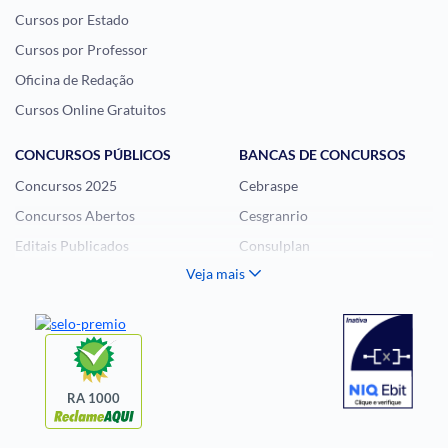
Cursos por Estado
Cursos por Professor
Oficina de Redação
Cursos Online Gratuitos
CONCURSOS PÚBLICOS
BANCAS DE CONCURSOS
Concursos 2025
Cebraspe
Concursos Abertos
Cesgranrio
Editais Publicados
Consulplan
Veja mais
Histórias Visuais
FCC
Notícias de Concursos
FGV
Questões de Concurso
Idecan
Selecon
Uniase
RA 1000
Vunesp