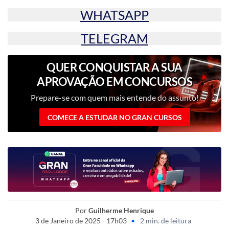
WHATSAPP
TELEGRAM
QUER CONQUISTAR A SUA
APROVAÇÃO EM CONCURSOS
PÚBLICOS?
Prepare-se com quem mais entende do assunto!
COMECE A ESTUDAR NO GRAN CURSOS
Por
Guilherme Henrique
3 de Janeiro de 2025 - 17h03
•
2 min. de leitura