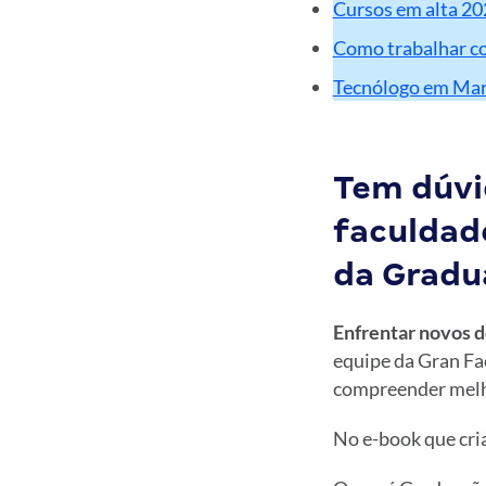
Cursos em alta 202
Como trabalhar co
Tecnólogo em Mark
Tem dúvi
faculdad
da Gradu
Enfrentar novos 
equipe da Gran Fa
compreender melh
No e-book que cr