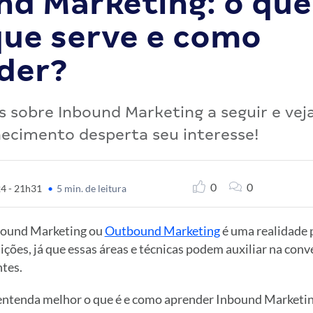
nd Marketing: o que
que serve e como
der?
 sobre Inbound Marketing a seguir e veja
ecimento desperta seu interesse!
0
0
24 - 21h31
•
5 min. de leitura
bound Marketing ou
Outbound Marketing
é uma realidade 
ições, já que essas áreas e técnicas podem auxiliar na conv
ntes.
r, entenda melhor o que é e como aprender Inbound Marketi