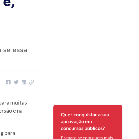
 é,
 se essa
para muitas
ersão e na
Quer conquistar a sua
aprovação em
concursos públicos?
ng para
Prepare-se com quem mais