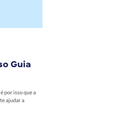
a
so Guia
 é por isso que a
te ajudar a