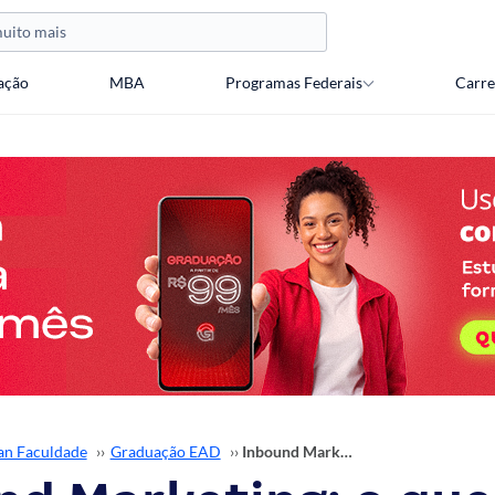
ação
MBA
Programas Federais
Carre
an Faculdade
››
Graduação EAD
››
Inbound Marketing: o que é, para que serve e como aprender?