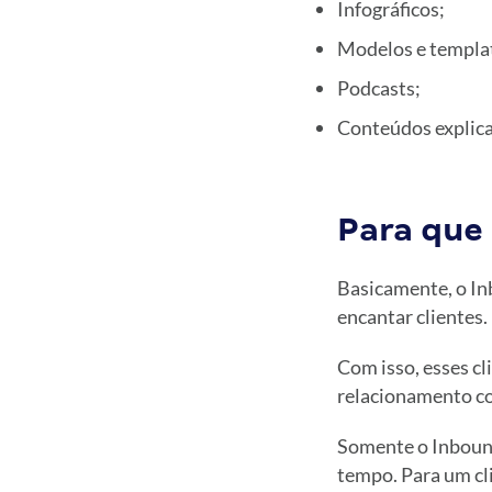
Infográficos;
Modelos e templa
Podcasts;
Conteúdos explicat
Para que
Basicamente, o Inb
encantar clientes.
Com isso, esses c
relacionamento co
Somente o Inbound
tempo. Para um cl