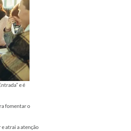
ntrada” e é
ra fomentar o
e atrai a atenção