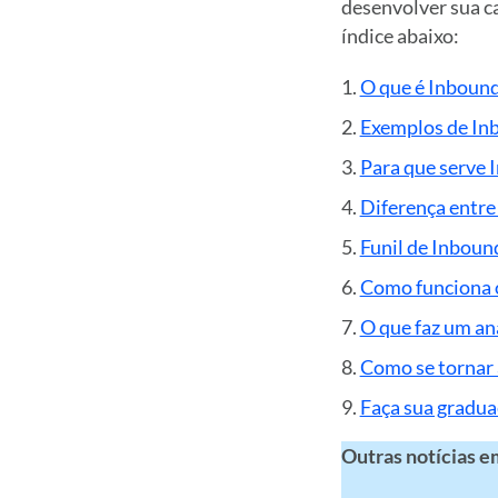
desenvolver sua ca
índice abaixo:
O que é Inboun
Exemplos de In
Para que serve 
Diferença entr
Funil de Inboun
Como funciona o
O que faz um an
Como se tornar 
Faça sua gradu
Outras notícias e