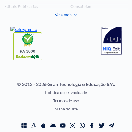
Editais Publicados
Consulplan
Veja mais
Histórias Visuais
FCC
Notícias de Concursos
FGV
Questões de Concurso
Idecan
Selecon
Uniase
RA 1000
Vunesp
CONCURSOS POR
EXAME DE ORDEM
PROFISSÃO
OAB
© 2012 - 2026 Gran Tecnologia e Educação S/A.
Concursos Administrativos
Prova OAB
Política de privacidade
Concursos Educação
Calendário OAB
Termos de uso
Concursos Fiscais
Questões OAB
Mapa do site
Concursos Jurídicos
Recursos OAB
Concursos Militares
Exame de Ordem