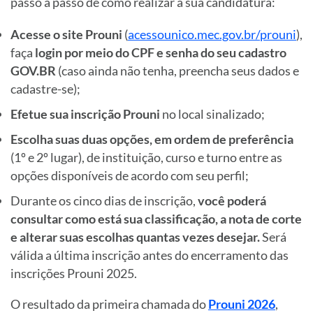
passo a passo de como realizar a sua candidatura:
Acesse o site Prouni
(
acessounico.mec.gov.br/prouni
),
faça
login por meio do CPF e senha do seu cadastro
GOV.BR
(caso ainda não tenha, preencha seus dados e
cadastre-se);
Efetue sua inscrição Prouni
no local sinalizado;
Escolha suas duas opções, em ordem de preferência
(1º e 2º lugar), de instituição, curso e turno entre as
opções disponíveis de acordo com seu perfil;
Durante os cinco dias de inscrição,
você poderá
consultar como está sua classificação, a nota de corte
e alterar suas escolhas quantas vezes desejar.
Será
válida a última inscrição antes do encerramento das
inscrições Prouni 2025.
O resultado da primeira chamada do
Prouni 2026
,