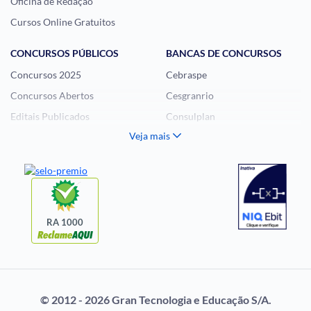
Oficina de Redação
Cursos Online Gratuitos
CONCURSOS PÚBLICOS
BANCAS DE CONCURSOS
Concursos 2025
Cebraspe
Concursos Abertos
Cesgranrio
Editais Publicados
Consulplan
Veja mais
Histórias Visuais
FCC
Notícias de Concursos
FGV
Questões de Concurso
Idecan
Selecon
Uniase
RA 1000
Vunesp
CONCURSOS POR
EXAME DE ORDEM
PROFISSÃO
OAB
© 2012 - 2026 Gran Tecnologia e Educação S/A.
Concursos Administrativos