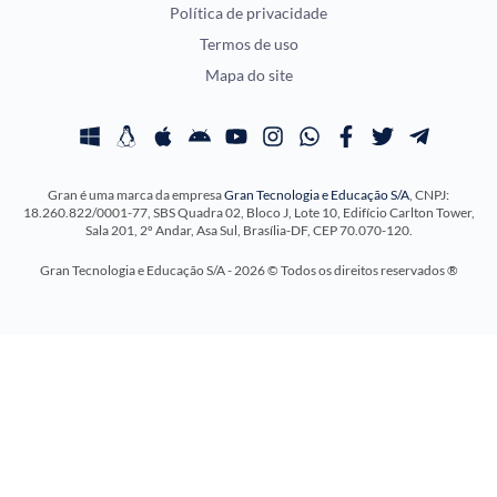
Prova OAB
Política de privacidade
Concursos Educação
Calendário OAB
Termos de uso
Concursos Fiscais
Questões OAB
Mapa do site
Concursos Jurídicos
Recursos OAB
Concursos Militares
Exame de Ordem
Concursos Policiais
Gran é uma marca da empresa
Gran Tecnologia e Educação S/A
, CNPJ:
Concursos Saúde
18.260.822/0001-77, SBS Quadra 02, Bloco J, Lote 10, Edifício Carlton Tower,
Concursos Tribunais
Sala 201, 2º Andar, Asa Sul, Brasília-DF, CEP 70.070-120.
Residência Multiprofissional
Gran Tecnologia e Educação S/A - 2026 © Todos os direitos reservados ®