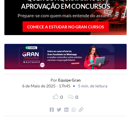
APROVAÇÃO EM CONCURSOS
PÚBLICOS?
Prepare-se com quem mais entende do assunto!
COMECE A ESTUDAR NO GRAN CURSOS
Por
Equipe Gran
6 de Maio de 2025 - 17h45
•
5 min. de leitura
0
0