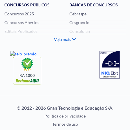
CONCURSOS PÚBLICOS
BANCAS DE CONCURSOS
Concursos 2025
Cebraspe
Concursos Abertos
Cesgranrio
Editais Publicados
Consulplan
Veja mais
Histórias Visuais
FCC
Notícias de Concursos
FGV
Questões de Concurso
Idecan
Selecon
Uniase
RA 1000
Vunesp
CONCURSOS POR
EXAME DE ORDEM
PROFISSÃO
OAB
© 2012 - 2026 Gran Tecnologia e Educação S/A.
Concursos Administrativos
Prova OAB
Política de privacidade
Concursos Educação
Calendário OAB
Termos de uso
Concursos Fiscais