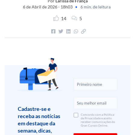
Por
Larissa de França
6 de Abril de 2026 - 18h03
•
6 min. de leitura
14
5
Cadastre-se e
receba as notícias
Concordo com a Política
de Privacidade e aceito
em destaque da
receber comunicações do
Gran Cursos Online.
semana, dicas,