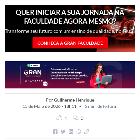
QUER INICIAR A SUA JORNADA NA
FACULDADE AGORA MESMO?
Transforme seu futuro com um ensino de qualidade, no seu ritmo, com uma metodologia inovadora e professores renomados.
CONHEÇA A GRAN FACULDADE
Por
Guilherme Henrique
13 de Maio de 2026 - 18h11
•
5 min. de leitura
1
0