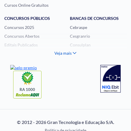
Cursos Online Gratuitos
CONCURSOS PÚBLICOS
BANCAS DE CONCURSOS
Concursos 2025
Cebraspe
Concursos Abertos
Cesgranrio
Editais Publicados
Consulplan
Veja mais
Histórias Visuais
FCC
Notícias de Concursos
FGV
Questões de Concurso
Idecan
Selecon
Uniase
RA 1000
Vunesp
CONCURSOS POR
EXAME DE ORDEM
PROFISSÃO
OAB
© 2012 - 2026 Gran Tecnologia e Educação S/A.
Concursos Administrativos
Prova OAB
Política de privacidade