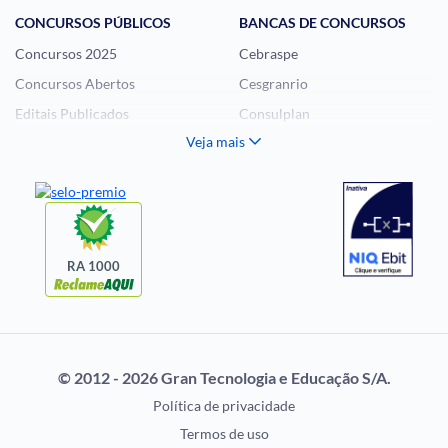
CONCURSOS PÚBLICOS
BANCAS DE CONCURSOS
Concursos 2025
Cebraspe
Concursos Abertos
Cesgranrio
Editais Publicados
Consulplan
Veja mais
Histórias Visuais
FCC
Notícias de Concursos
FGV
Questões de Concurso
Idecan
Selecon
Uniase
RA 1000
Vunesp
CONCURSOS POR
EXAME DE ORDEM
PROFISSÃO
OAB
© 2012 - 2026 Gran Tecnologia e Educação S/A.
Concursos Administrativos
Prova OAB
Política de privacidade
Concursos Educação
Calendário OAB
Termos de uso