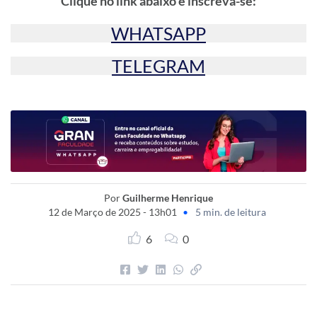
Clique no link abaixo e inscreva-se:
WHATSAPP
TELEGRAM
Por
Guilherme Henrique
12 de Março de 2025 - 13h01
•
5 min. de leitura
6
0