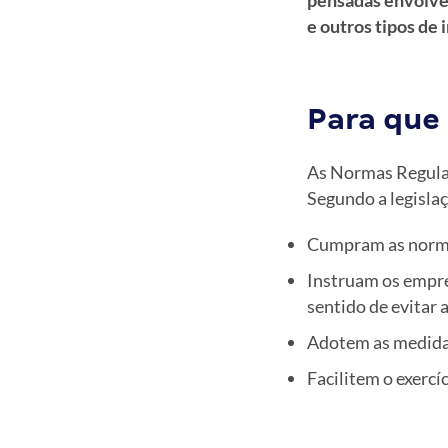
pensadas envolve
e outros tipos de 
Para que
As Normas Regulam
Segundo a legisla
Cumpram as normas
Instruam os empre
sentido de evitar 
Adotem as medidas
Facilitem o exercí