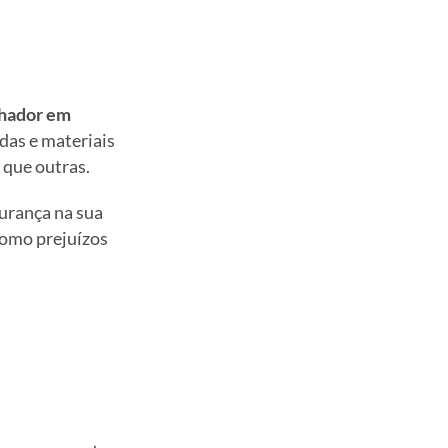
lhador em
das e materiais
 que outras.
gurança na sua
como prejuízos