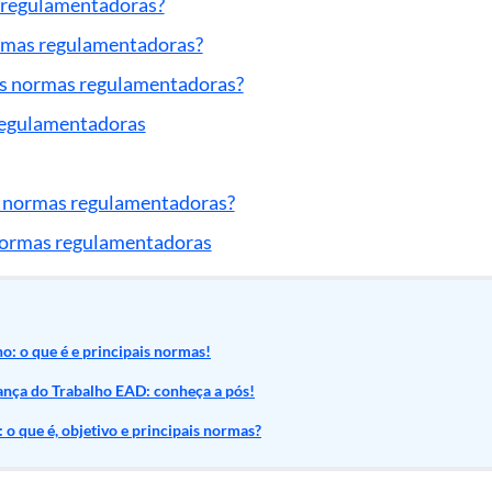
 regulamentadoras?
rmas regulamentadoras?
as normas regulamentadoras?
regulamentadoras
s normas regulamentadoras?
normas regulamentadoras
o: o que é e principais normas!
ança do Trabalho EAD: conheça a pós!
 o que é, objetivo e principais normas?