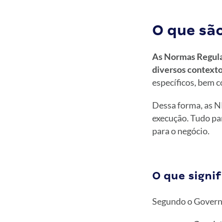
O que sã
As Normas Regula
diversos contexto
específicos, bem 
Dessa forma, as NR
execução. Tudo par
para o negócio.
O que signi
Segundo o Govern