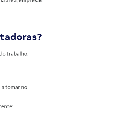
na área, empresas
tadoras?
do trabalho.
 a tomar no
tente;