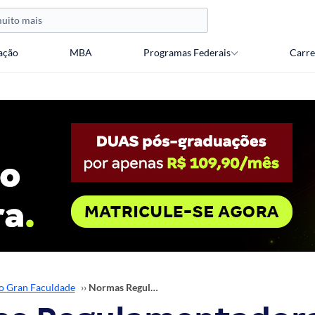
ação
MBA
Programas Federais
Carre
o Gran Faculdade
››
Normas Regulamentadoras: o que são e qual a importância?