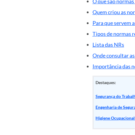
O que são normas
Quem criou as no
Para que servem 
Tipos de normas 
Lista das NRs
Onde consultar a
Importância das 
Destaques:
Segurança do Trabalh
Engenharia de Segur
Higiene Ocupacional: