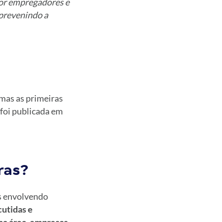
por empregadores e
 prevenindo a
 mas as primeiras
foi publicada em
ras?
s envolvendo
utidas e