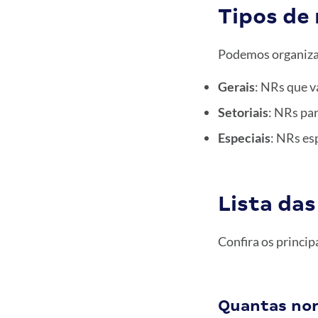
Tipos de
Podemos organiza
Gerais
: NRs que v
Setoriais
: NRs par
Especiais
: NRs es
Lista das
Confira os princip
Quantas no