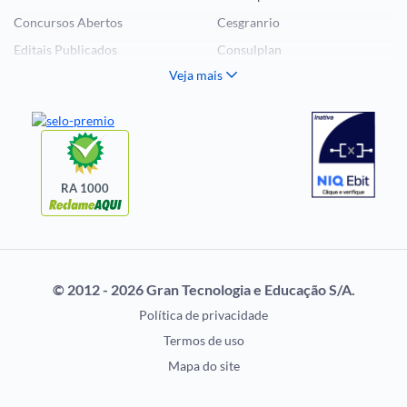
Concursos Abertos
Cesgranrio
Editais Publicados
Consulplan
Veja mais
Histórias Visuais
FCC
Notícias de Concursos
FGV
Questões de Concurso
Idecan
Selecon
Uniase
RA 1000
Vunesp
CONCURSOS POR
EXAME DE ORDEM
PROFISSÃO
OAB
© 2012 - 2026 Gran Tecnologia e Educação S/A.
Concursos Administrativos
Prova OAB
Política de privacidade
Concursos Educação
Calendário OAB
Termos de uso
Concursos Fiscais
Questões OAB
Mapa do site
Concursos Jurídicos
Recursos OAB