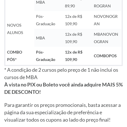
MBA
89,90
ROGRAN
Pós-
12x de R$
NOVONOGR
Graduação
109,90
AN
NOVOS
ALUNOS
12x de R$
MBANOVON
MBA
109,90
OGRAN
COMBO
Pós-
12x de R$
COMBOPOS
PÓS*
Graduação
109,90
* A condição de 2 cursos pelo preço de 1 não inclui os
cursos de MBA
À vista no PIX ou Boleto você ainda adquire MAIS 5%
DE DESCONTO!
Para garantir os preços promocionais, basta acessar a
página da sua especialização de preferência e
visualizar todos os cupons ao lado do preço final!