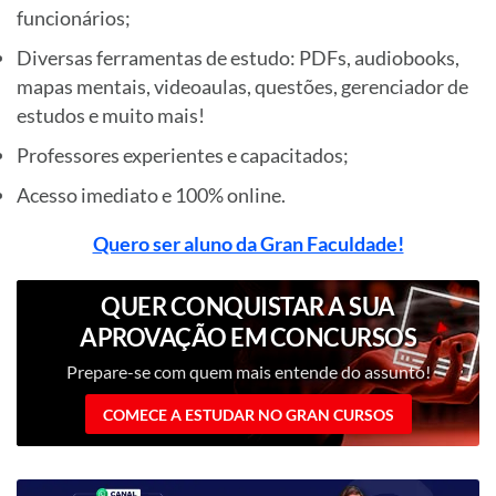
funcionários;
Diversas ferramentas de estudo: PDFs, audiobooks,
mapas mentais, videoaulas, questões, gerenciador de
estudos e muito mais!
Professores experientes e capacitados;
Acesso imediato e 100% online.
Quero ser aluno da Gran Faculdade!
QUER CONQUISTAR A SUA
APROVAÇÃO EM CONCURSOS
PÚBLICOS?
Prepare-se com quem mais entende do assunto!
COMECE A ESTUDAR NO GRAN CURSOS