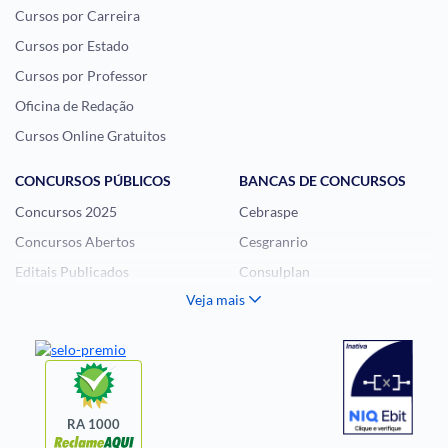
Cursos por Carreira
Cursos por Estado
Cursos por Professor
Oficina de Redação
Cursos Online Gratuitos
CONCURSOS PÚBLICOS
BANCAS DE CONCURSOS
Concursos 2025
Cebraspe
Concursos Abertos
Cesgranrio
Editais Publicados
Consulplan
Veja mais
Histórias Visuais
FCC
Notícias de Concursos
FGV
Questões de Concurso
Idecan
Selecon
Uniase
RA 1000