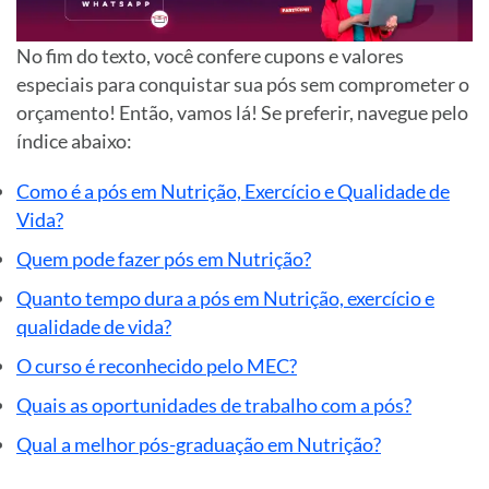
No fim do texto, você confere cupons e valores
especiais para conquistar sua pós sem comprometer o
orçamento! Então, vamos lá! Se preferir, navegue pelo
índice abaixo:
Como é a pós em Nutrição, Exercício e Qualidade de
Vida?
Quem pode fazer pós em Nutrição?
Quanto tempo dura a pós em Nutrição, exercício e
qualidade de vida?
O curso é reconhecido pelo MEC?
Quais as oportunidades de trabalho com a pós?
Qual a melhor pós-graduação em Nutrição?