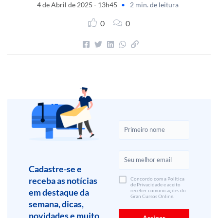
4 de Abril de 2025 - 13h45
•
2 min. de leitura
0
0
Cadastre-se e
receba as notícias
Concordo com a Política
de Privacidade e aceito
em destaque da
receber comunicações do
Gran Cursos Online.
semana, dicas,
novidades e muito