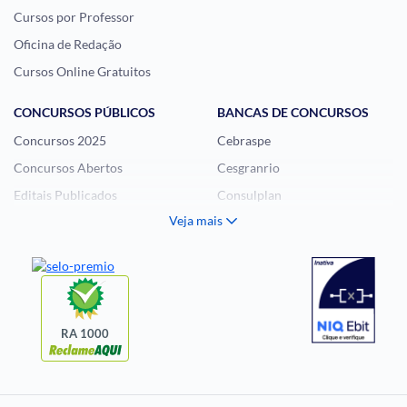
Cursos por Professor
Oficina de Redação
Cursos Online Gratuitos
CONCURSOS PÚBLICOS
BANCAS DE CONCURSOS
Concursos 2025
Cebraspe
Concursos Abertos
Cesgranrio
Editais Publicados
Consulplan
Veja mais
Histórias Visuais
FCC
Notícias de Concursos
FGV
Questões de Concurso
Idecan
Selecon
Uniase
RA 1000
Vunesp
CONCURSOS POR
EXAME DE ORDEM