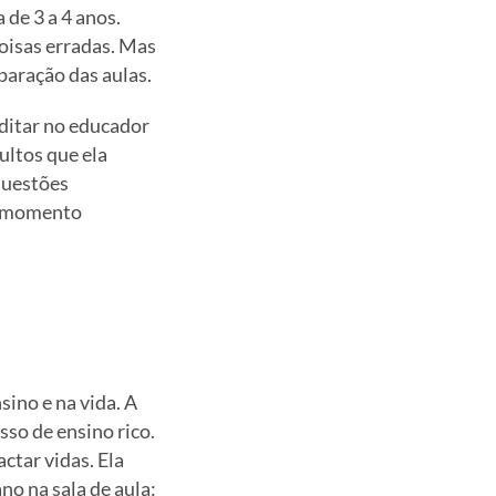
 de 3 a 4 anos.
oisas erradas. Mas
paração das aulas.
ditar no educador
ultos que ela
questões
Um momento
ino e na vida. A
so de ensino rico.
ctar vidas. Ela
no na sala de aula: