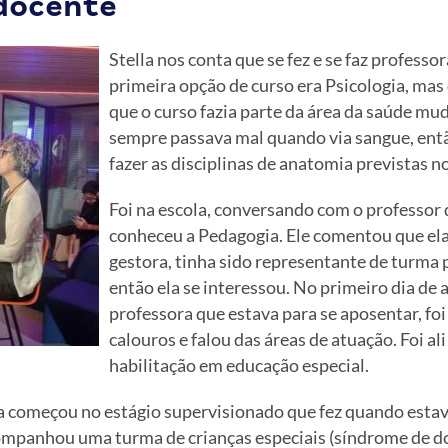
 docente
Stella nos conta que se fez e se faz professo
primeira opção de curso era Psicologia, ma
que o curso fazia parte da área da saúde mud
sempre passava mal quando via sangue, ent
fazer as disciplinas de anatomia previstas no
Foi na escola, conversando com o professor 
conheceu a Pedagogia. Ele comentou que el
gestora, tinha sido representante de turma 
então ela se interessou. No primeiro dia de 
professora que estava para se aposentar, foi
calouros e falou das áreas de atuação. Foi ali
habilitação em educação especial.
lla começou no estágio supervisionado que fez quando esta
ompanhou uma turma de crianças especiais (síndrome de d