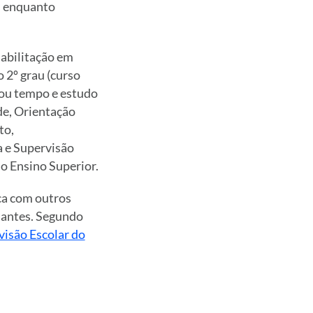
s enquanto
abilitação em
 2º grau (curso
cou tempo e estudo
de, Orientação
to,
 e Supervisão
no Ensino Superior.
oca com outros
dantes. Segundo
isão Escolar do