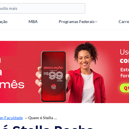
ação
MBA
Programas Federais
Carre
an Faculdade
››
Quem é Stella Rocha, coordenadora dos cursos de Educação do Gran?