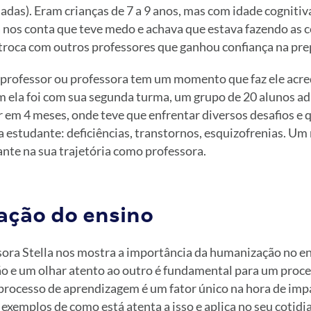
iadas). Eram crianças de 7 a 9 anos, mas com idade cognitiva
 nos conta que teve medo e achava que estava fazendo as c
a troca com outros professores que ganhou confiança na pre
 professor ou professora tem um momento que faz ele acre
m ela foi com sua segunda turma, um grupo de 20 alunos ad
r em 4 meses, onde teve que enfrentar diversos desafios e 
da estudante: deficiências, transtornos, esquizofrenias. 
nte na sua trajetória como professora.
ção do ensino
sora Stella nos mostra a importância da humanização no ens
o e um olhar atento ao outro é fundamental para um proces
processo de aprendizagem é um fator único na hora de impa
exemplos de como está atenta a isso e aplica no seu cotidia