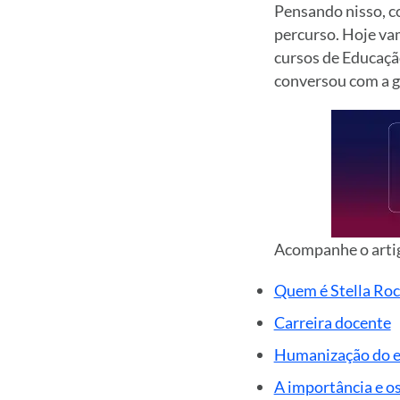
Pensando nisso, c
percurso. Hoje va
cursos de Educaçã
conversou com a g
Acompanhe o artig
Quem é Stella Roc
Carreira docente
Humanização do e
A importância e o