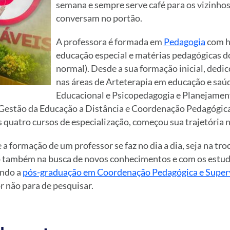
semana e sempre serve café para os vizinho
conversam no portão.
A professora é formada em
Pedagogia
com h
educação especial e matérias pedagógicas do
normal). Desde a sua formação inicial, dedi
nas áreas de Arteterapia em educação e saú
Educacional e Psicopedagogia e Planejamen
estão da Educação a Distância e Coordenação Pedagógica
 quatro cursos de especialização, começou sua trajetória 
e a formação de um professor se faz no dia a dia, seja na tr
o também na busca de novos conhecimentos e com os estu
ando a
pós-graduação em Coordenação Pedagógica e Superv
r não para de pesquisar.