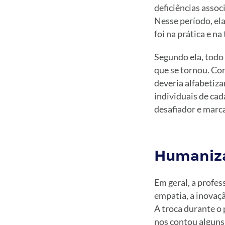
deficiências assoc
Nesse período, ela
foi na prática e n
Segundo ela, todo
que se tornou. Co
deveria alfabetiza
individuais de ca
desafiador e marca
Humaniza
Em geral, a profes
empatia, a inovaçã
A troca durante o 
nos contou alguns 