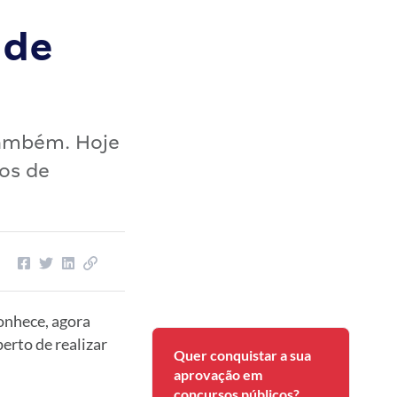
 de
também. Hoje
os de
conhece, agora
erto de realizar
Quer conquistar a sua
aprovação em
concursos públicos?