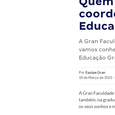
Quem 
coord
Educa
A Gran Facu
vamos conhec
Educação Gr
Por
Equipe Gran
10 de Março de 2025 
A Gran Faculdade f
também, na graduaç
os seus sonhos e 