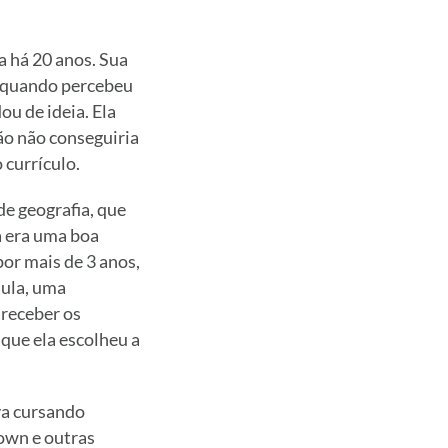
ra há 20 anos. Sua
s quando percebeu
ou de ideia. Ela
ão não conseguiria
 currículo.
de geografia, que
a era uma boa
por mais de 3 anos,
aula, uma
 receber os
 que ela escolheu a
va cursando
own e outras