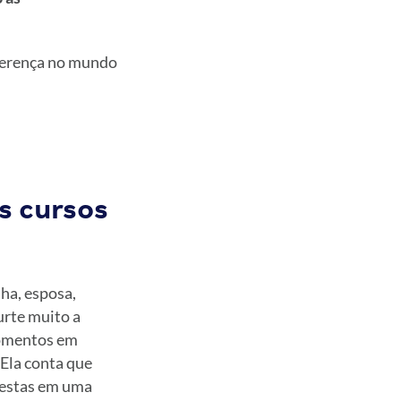
iferença no mundo
s cursos
lha, esposa,
urte muito a
momentos em
 Ela conta que
festas em uma