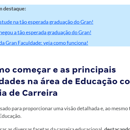
m destaque:
stude na tão esperada graduação do Gran!
hegou a tão esperada graduação do Gran!
da Gran Faculdade: veja como funciona!
mo começar e as principais
dades na área de Educação c
a de Carreira
nsado para proporcionar uma visão detalhada e, ao mesmo
 Educação.
orar as diversas facetas da carreira educacional,
destacando