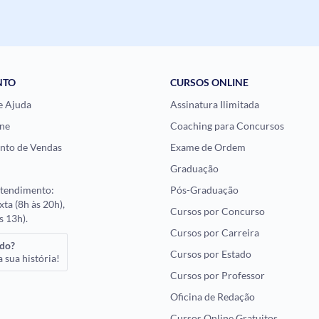
NTO
CURSOS ONLINE
e Ajuda
Assinatura Ilimitada
ne
Coaching para Concursos
nto de Vendas
Exame de Ordem
Graduação
atendimento:
Pós-Graduação
xta (8h às 20h),
Cursos por Concurso
s 13h).
Cursos por Carreira
ado?
Cursos por Estado
 sua história!
Cursos por Professor
Oficina de Redação
Cursos Online Gratuitos