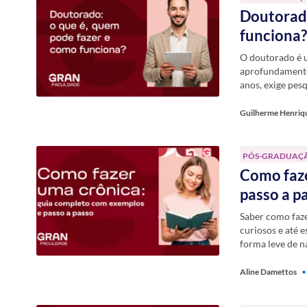
Doutorado
funciona
O doutorado é u
aprofundamento 
anos, exige pes
Guilherme Henriq
PÓS-GRADUAÇ
Como faze
passo a p
Saber como faze
curiosos e até e
forma leve de n
Aline Damettos
•