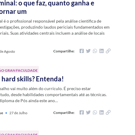
iminal: o que faz, quanto ganha e
tornar um
l é o profissional responsável pela análise científica de
vestigações, produzindo laudos periciais fundamentados em
iais. Suas atividades centrais incluem a análise de locais
Compartilhe:
de Agosto
ÃO GRAN FACULDADE
 hard skills? Entenda!
balho vai muito além do currículo. É preciso estar
tudo, desde habilidades comportamentais até as técnicas.
diploma de Pós ainda este ano…
Compartilhe:
ue
•
27 de Julho
ÃO GRAN FACULDADE