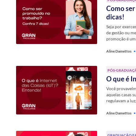
Como ser 
dicas!
Seja por exerce
de gestão ou m
promoção é uma
Aline Damettos
•
PÓS-GRADUAÇ
O que é I
Você provavelmen
aquelas casas su
regulavam a luz
Aline Damettos
•
GRADUAÇÃO E