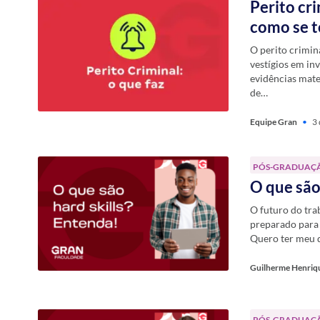
Perito cr
como se 
O perito crimina
vestígios em in
evidências mater
de…
Equipe Gran
•
3 
PÓS-GRADUAÇ
O que são
O futuro do tra
preparado para 
Quero ter meu 
Guilherme Henriq
PÓS-GRADUAÇ