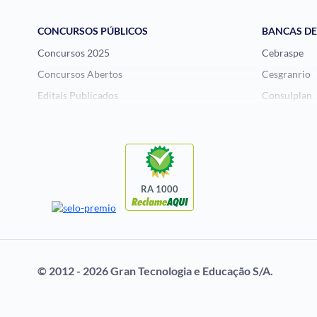
CONCURSOS PÚBLICOS
BANCAS D
Concursos 2025
Cebraspe
Concursos Abertos
Cesgranrio
Editais Publicados
Consulplan
Histórias Visuais
FCC
Notícias de Concursos
FGV
Questões de Concurso
Idecan
Selecon
RA 1000
Uniase
Vunesp
© 2012 - 2026 Gran Tecnologia e Educação S/A.