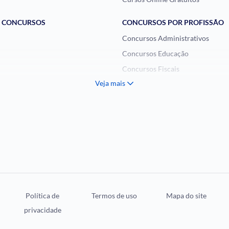
E CONCURSOS
CONCURSOS POR PROFISSÃO
Concursos Administrativos
Concursos Educação
Concursos Fiscais
Veja mais
Concursos Jurídicos
Concursos Militares
Concursos Policiais
Concursos Saúde
Concursos Tribunais
Residência Multiprofissional
Política de
Termos de uso
Mapa do site
privacidade