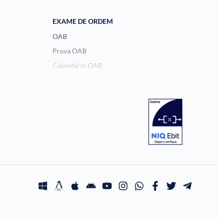
EXAME DE ORDEM
OAB
Prova OAB
Calendário OAB
Questões OAB
Recursos OAB
Exame de Ordem