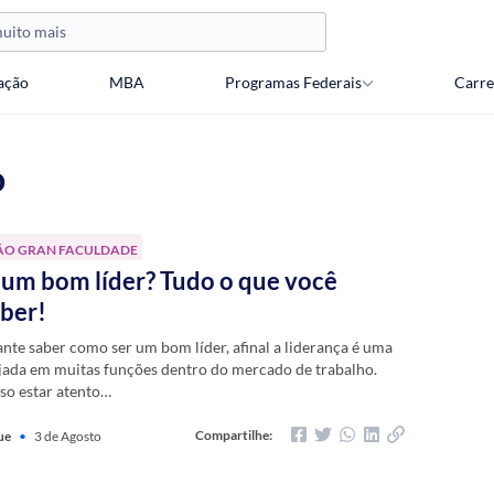
ação
MBA
Programas Federais
Carre
o
ÃO GRAN FACULDADE
um bom líder? Tudo o que você
aber!
nte saber como ser um bom líder, afinal a liderança é uma
jada em muitas funções dentro do mercado de trabalho.
iso estar atento…
Compartilhe:
ue
•
3 de Agosto