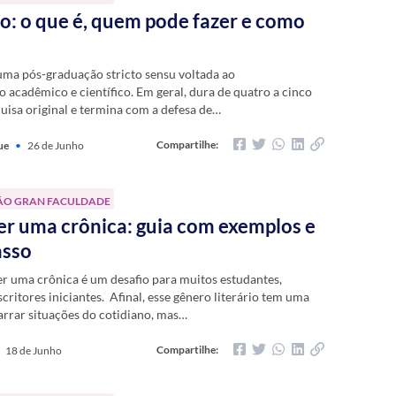
: o que é, quem pode fazer e como
?
ma pós-graduação stricto sensu voltada ao
acadêmico e científico. Em geral, dura de quatro a cinco
quisa original e termina com a defesa de…
Compartilhe:
ue
•
26 de Junho
ÃO GRAN FACULDADE
r uma crônica: guia com exemplos e
asso
r uma crônica é um desafio para muitos estudantes,
scritores iniciantes. Afinal, esse gênero literário tem uma
arrar situações do cotidiano, mas…
Compartilhe:
18 de Junho