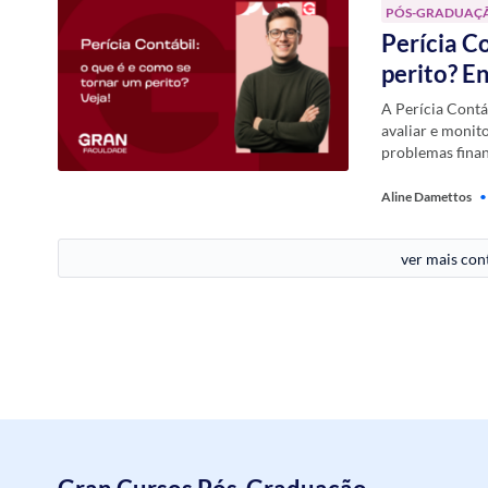
PÓS-GRADUAÇ
Perícia C
perito? E
A Perícia Contá
avaliar e monit
problemas fina
Aline Damettos
•
ver mais co