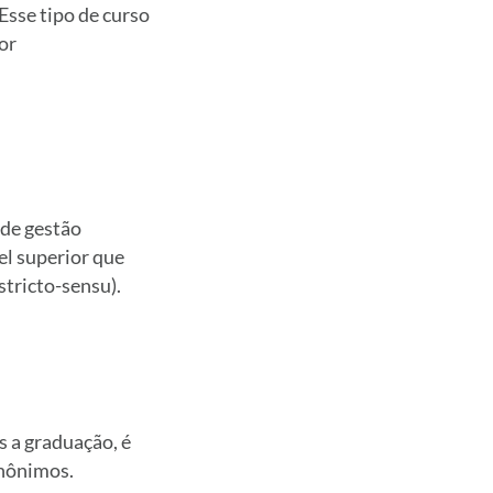
Esse tipo de curso
or
de gestão
el superior que
tricto-sensu).
s a graduação, é
inônimos.