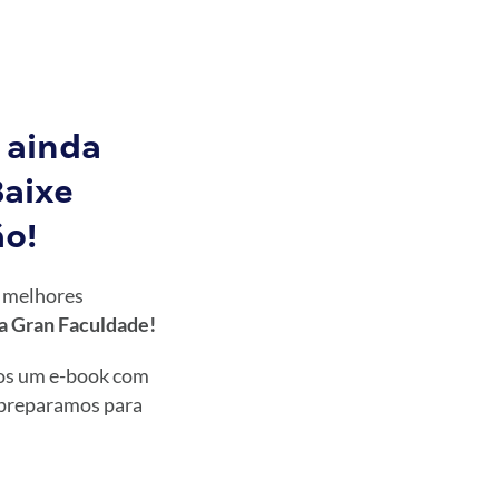
 ainda
Baixe
o!
r melhores
a Gran Faculdade!
os um e-book com
 preparamos para