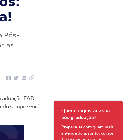
os:
a!
a Pós-
r as
-graduação EAD
endo sempre você,
Quer conquistar a sua
pós-graduação?
Prepare-se com quem mais
entende do assunto: cursos
100% digitais com nota