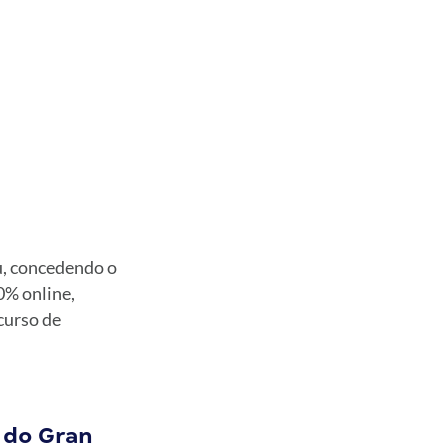
u, concedendo o
0% online,
curso de
 do Gran