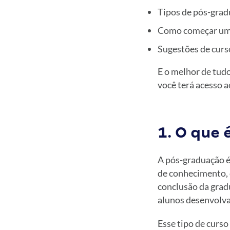
Tipos de pós-grad
Como começar um
Sugestões de curs
E o melhor de tudo
você terá acesso a
1. O que 
A pós-graduação é
de conhecimento, 
conclusão da grad
alunos desenvolva
Esse tipo de curso