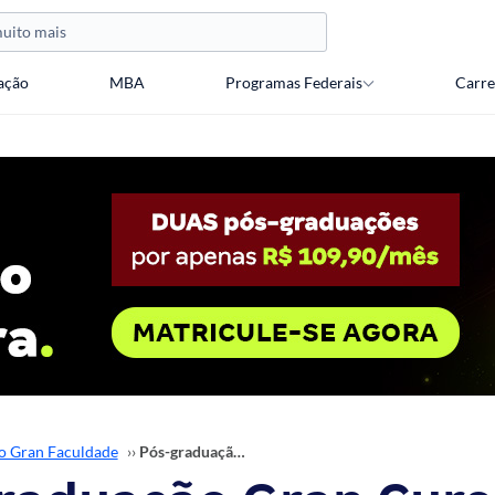
ação
MBA
Programas Federais
Carre
o Gran Faculdade
››
Pós-graduação Gran Cursos: dúvidas mais comuns. Veja!