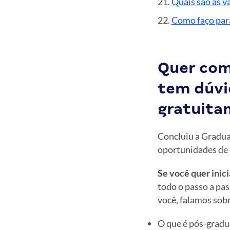
Quais são as v
Como faço par
Quer com
tem dúvi
gratuita
Concluiu a Gradua
oportunidades de 
Se você quer inici
todo o passo a pa
você, falamos sobr
O que é pós-grad