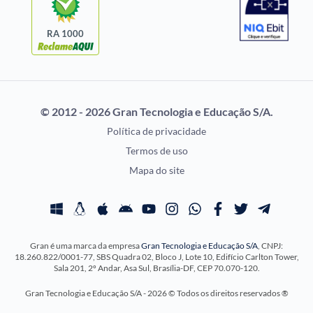
Selecon
Uniase
RA 1000
Vunesp
CONCURSOS POR
EXAME DE ORDEM
PROFISSÃO
OAB
© 2012 - 2026 Gran Tecnologia e Educação S/A.
Concursos Administrativos
Prova OAB
Política de privacidade
Concursos Educação
Calendário OAB
Termos de uso
Concursos Fiscais
Questões OAB
Mapa do site
Concursos Jurídicos
Recursos OAB
Concursos Militares
Exame de Ordem
Concursos Policiais
Gran é uma marca da empresa
Gran Tecnologia e Educação S/A
, CNPJ:
Concursos Saúde
18.260.822/0001-77, SBS Quadra 02, Bloco J, Lote 10, Edifício Carlton Tower,
Concursos Tribunais
Sala 201, 2º Andar, Asa Sul, Brasília-DF, CEP 70.070-120.
Residência Multiprofissional
Gran Tecnologia e Educação S/A - 2026 © Todos os direitos reservados ®