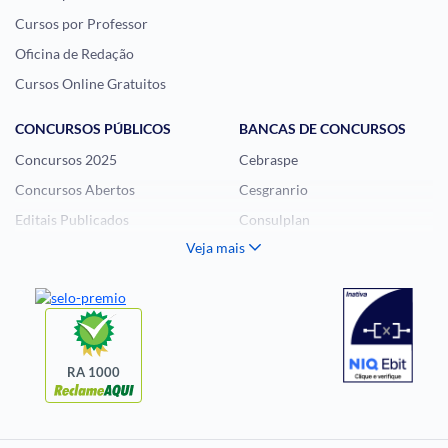
Cursos por Professor
Oficina de Redação
Cursos Online Gratuitos
CONCURSOS PÚBLICOS
BANCAS DE CONCURSOS
Concursos 2025
Cebraspe
Concursos Abertos
Cesgranrio
Editais Publicados
Consulplan
Veja mais
Histórias Visuais
FCC
Notícias de Concursos
FGV
Questões de Concurso
Idecan
Selecon
Uniase
RA 1000
Vunesp
CONCURSOS POR
EXAME DE ORDEM