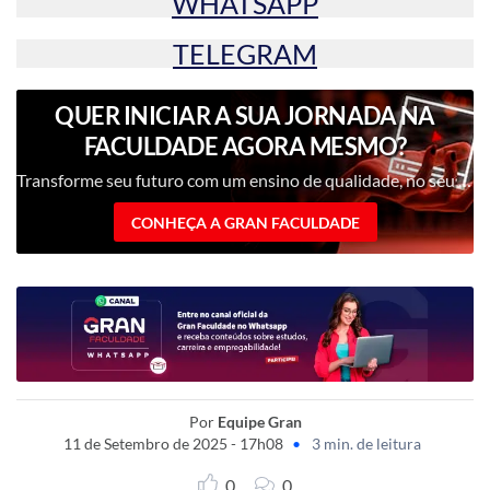
WHATSAPP
TELEGRAM
QUER INICIAR A SUA JORNADA NA
FACULDADE AGORA MESMO?
Transforme seu futuro com um ensino de qualidade, no seu ritmo, com uma metodologia inovadora e professores renomados.
CONHEÇA A GRAN FACULDADE
Por
Equipe Gran
11 de Setembro de 2025 - 17h08
•
3 min. de leitura
0
0