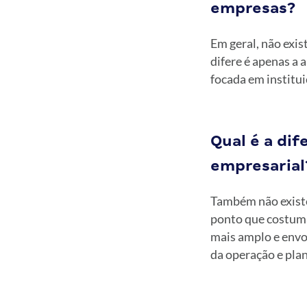
empresas?
Em geral, não exi
difere é apenas a 
focada em institui
Qual é a di
empresarial
Também não existe
ponto que costuma
mais amplo e envo
da operação e pla