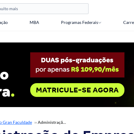
ação
MBA
Programas Federais
Carre
o Gran Faculdade
››
Administração de Empresas: conheça a área e carreira!