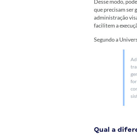
Desse modo, podem
que precisam ser 
administração vis
facilitem a execuç
Segundo a Univers
Ad
tra
ge
fo
con
sis
Qual a dife