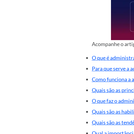
Acompanhe o artig
O que é administr
Para que serve a 
Como funciona a 
Quais são as prin
O que faz o admin
Quais são as habi
Quais são as tend
Qual a importânc