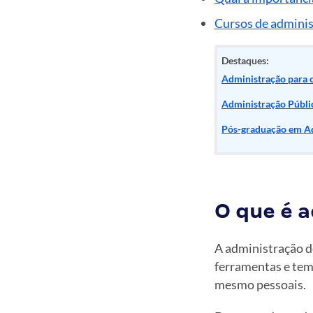
Cursos de admini
Destaques:
Administração para c
Administração Públi
Pós-graduação em Ad
O que é 
A administração d
ferramentas e temá
mesmo pessoais.