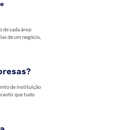
 e
o de cada área:
plas de um negócio,
presas?
nto de instituição
arantir que tudo
a