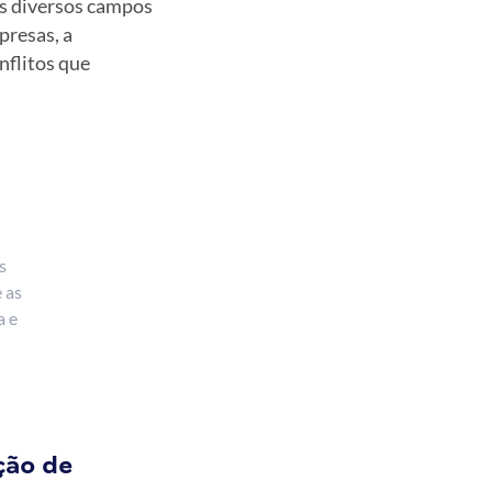
s diversos campos
presas, a
nflitos que
s
 as
a e
ção de