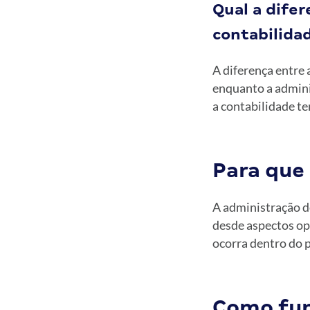
Qual a dife
contabilida
A diferença entre 
enquanto a adminis
a contabilidade te
Para que
A administração de
desde aspectos ope
ocorra dentro do 
Como fun