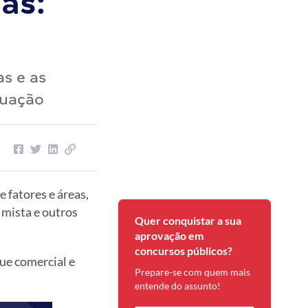
as:
s e as
tuação
 fatores e áreas,
 mista e outros
Quer conquistar a sua
aprovação em
concursos públicos?
ue comercial e
Prepare-se com quem mais
entende do assunto!