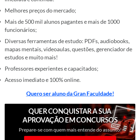
Melhores preços do mercado;
Mais de 500 mil alunos pagantes e mais de 1000
funcionários;
Diversas ferramentas de estudo: PDFs, audiobooks,
mapas mentais, videoaulas, questões, gerenciador de
estudos e muito mais!
Professores experientes e capacitados;
Acesso imediato e 100% online.
Quero ser aluno da Gran Faculdade!
QUER CONQUISTAR A SUA
APROVAÇÃO EM CONCURSOS
PÚBLICOS?
Prepare-se com quem mais entende do assunto!