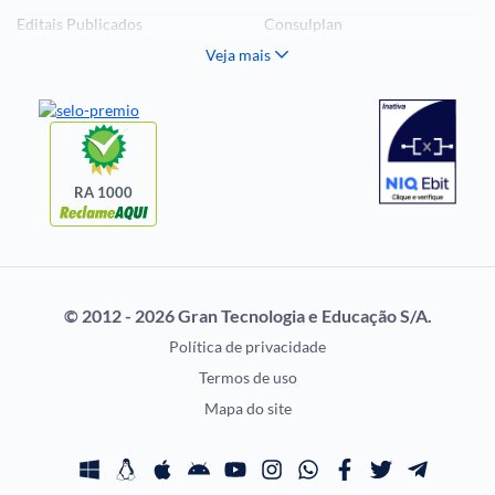
Editais Publicados
Consulplan
Veja mais
Histórias Visuais
FCC
Notícias de Concursos
FGV
Questões de Concurso
Idecan
Selecon
Uniase
RA 1000
Vunesp
CONCURSOS POR
EXAME DE ORDEM
PROFISSÃO
OAB
© 2012 - 2026 Gran Tecnologia e Educação S/A.
Concursos Administrativos
Prova OAB
Política de privacidade
Concursos Educação
Calendário OAB
Termos de uso
Concursos Fiscais
Questões OAB
Mapa do site
Concursos Jurídicos
Recursos OAB
Concursos Militares
Exame de Ordem