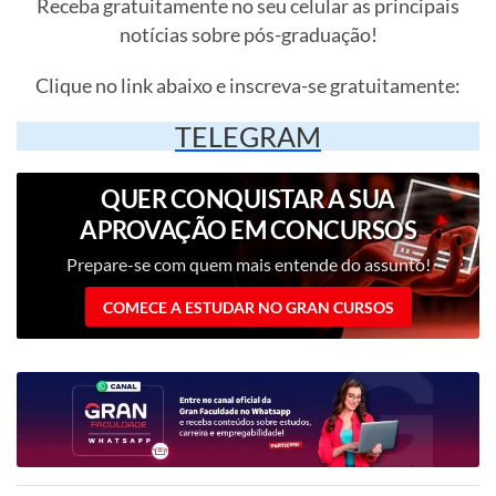
Receba gratuitamente no seu celular as principais
notícias sobre pós-graduação!
Clique no link abaixo e inscreva-se gratuitamente:
TELEGRAM
QUER CONQUISTAR A SUA
APROVAÇÃO EM CONCURSOS
PÚBLICOS?
Prepare-se com quem mais entende do assunto!
COMECE A ESTUDAR NO GRAN CURSOS