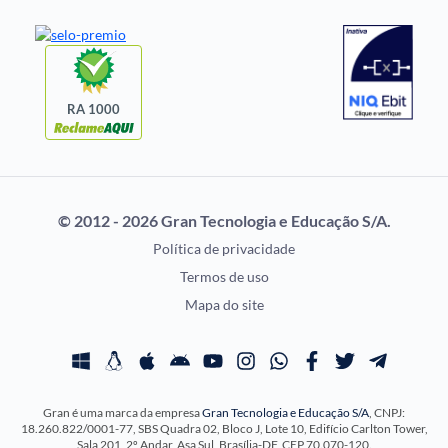
Notícias de Concursos
FGV
Questões de Concurso
Idecan
Selecon
Uniase
RA 1000
Vunesp
CONCURSOS POR
EXAME DE ORDEM
PROFISSÃO
OAB
© 2012 - 2026 Gran Tecnologia e Educação S/A.
Concursos Administrativos
Prova OAB
Política de privacidade
Concursos Educação
Calendário OAB
Termos de uso
Concursos Fiscais
Questões OAB
Mapa do site
Concursos Jurídicos
Recursos OAB
Concursos Militares
Exame de Ordem
Concursos Policiais
Gran é uma marca da empresa
Gran Tecnologia e Educação S/A
, CNPJ:
Concursos Saúde
18.260.822/0001-77, SBS Quadra 02, Bloco J, Lote 10, Edifício Carlton Tower,
Concursos Tribunais
Sala 201, 2º Andar, Asa Sul, Brasília-DF, CEP 70.070-120.