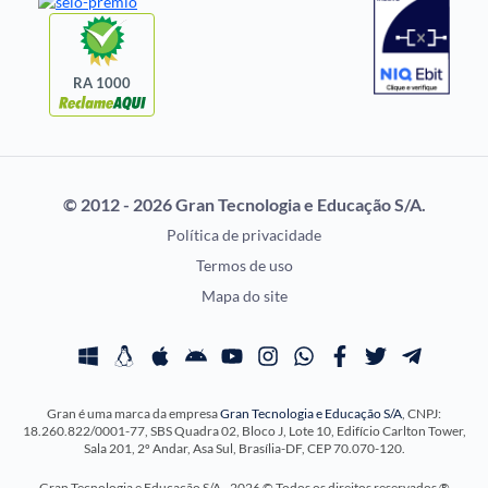
Questões de Concurso
Idecan
Selecon
Uniase
RA 1000
Vunesp
CONCURSOS POR
EXAME DE ORDEM
PROFISSÃO
OAB
© 2012 - 2026 Gran Tecnologia e Educação S/A.
Concursos Administrativos
Prova OAB
Política de privacidade
Concursos Educação
Calendário OAB
Termos de uso
Concursos Fiscais
Questões OAB
Mapa do site
Concursos Jurídicos
Recursos OAB
Concursos Militares
Exame de Ordem
Concursos Policiais
Gran é uma marca da empresa
Gran Tecnologia e Educação S/A
, CNPJ:
Concursos Saúde
18.260.822/0001-77, SBS Quadra 02, Bloco J, Lote 10, Edifício Carlton Tower,
Concursos Tribunais
Sala 201, 2º Andar, Asa Sul, Brasília-DF, CEP 70.070-120.
Residência Multiprofissional
Gran Tecnologia e Educação S/A - 2026 © Todos os direitos reservados ®