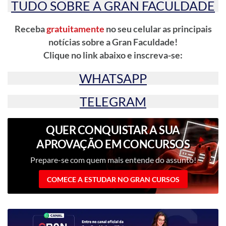
TUDO SOBRE A GRAN FACULDADE
Receba
gratuitamente
no seu celular as principais
notícias sobre a Gran Faculdade!
Clique no link abaixo e inscreva-se:
WHATSAPP
TELEGRAM
QUER CONQUISTAR A SUA
APROVAÇÃO EM CONCURSOS
PÚBLICOS?
Prepare-se com quem mais entende do assunto!
COMECE A ESTUDAR NO GRAN CURSOS