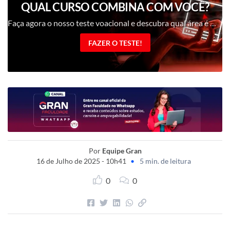
QUAL CURSO COMBINA COM VOCÊ?
Faça agora o nosso teste voacional e descubra qual área é mais a sua cara!
FAZER O TESTE!
Por
Equipe Gran
16 de Julho de 2025 - 10h41
•
5 min. de leitura
0
0