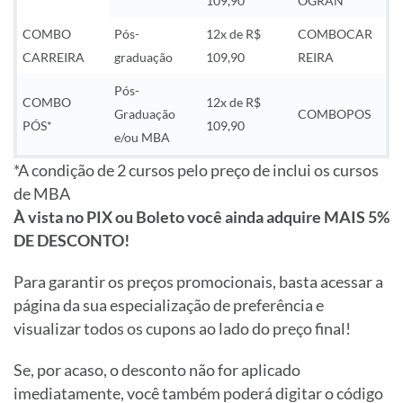
109,90
OGRAN
COMBO
Pós-
12x de R$
COMBOCAR
CARREIRA
graduação
109,90
REIRA
Pós-
COMBO
12x de R$
Graduação
COMBOPOS
PÓS*
109,90
e/ou MBA
*A condição de 2 cursos pelo preço de inclui os cursos
de MBA
À vista no PIX ou Boleto você ainda adquire MAIS 5%
DE DESCONTO!
Para garantir os preços promocionais, basta acessar a
página da sua especialização de preferência e
visualizar todos os cupons ao lado do preço final!
Se, por acaso, o desconto não for aplicado
imediatamente, você também poderá digitar o código