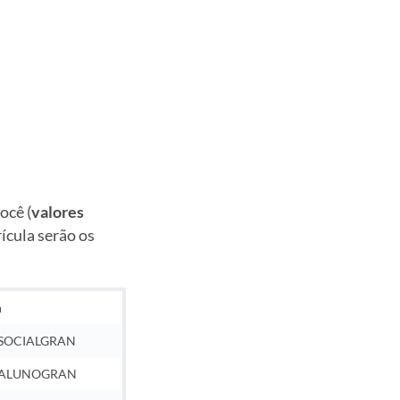
ocê (
valores
rícula serão os
m
SOCIALGRAN
ALUNOGRAN