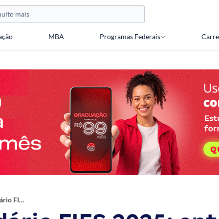
ação
MBA
Programas Federais
Carre
Calendário FIES 2025: entenda como vai ser!