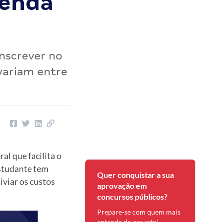
tenda
inscrever no
variam entre
l que facilita o
estudante tem
Quer conquistar a sua
iviar os custos
aprovação em
concursos públicos?
Prepare-se com quem mais
entende do assunto!