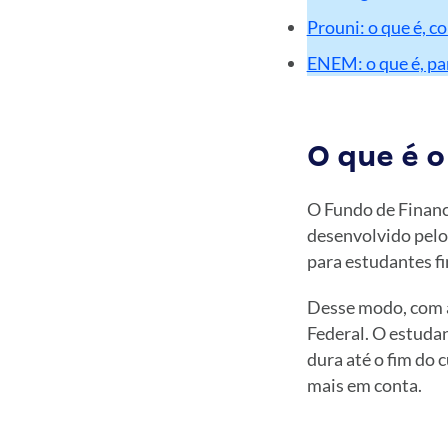
Prouni: o que é, 
ENEM: o que é, pa
O que é o
O Fundo de Financ
desenvolvido pelo
para estudantes fi
Desse modo, com a
Federal. O estuda
dura até o fim do 
mais em conta.