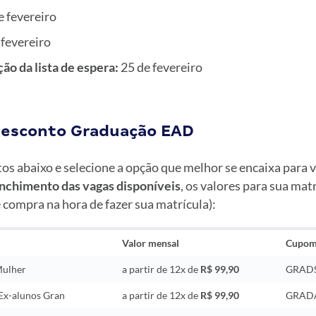
de fevereiro
 fevereiro
ão da lista de espera:
25 de fevereiro
desconto Graduação EAD
os abaixo e selecione a opção que melhor se encaixa para v
enchimento das vagas
disponíveis
, os valores para sua mat
e compra na hora de fazer sua matrícula):
Valor mensal
Cupo
Mulher
a partir de 12x de
R$ 99,90
GRAD
Ex-alunos Gran
a partir de 12x de
R$ 99,90
GRAD