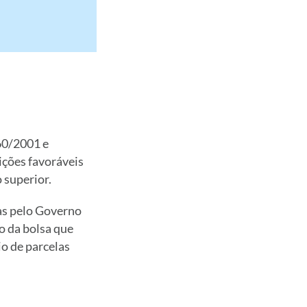
60/2001 e
ições favoráveis
 superior.
as pelo Governo
 da bolsa que
io de parcelas