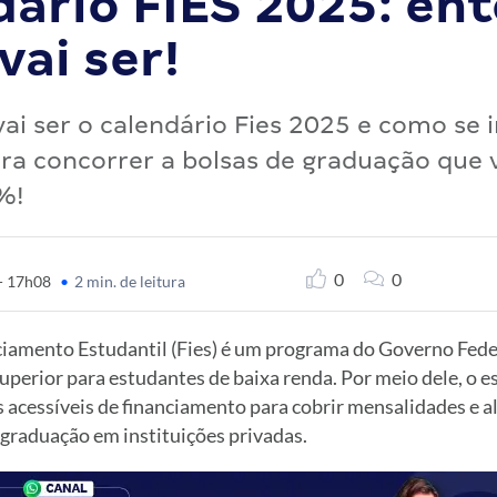
dário FIES 2025: en
ai ser!
ai ser o calendário Fies 2025 e como se 
a concorrer a bolsas de graduação que 
%!
0
0
 - 17h08
•
2 min. de leitura
iamento Estudantil (Fies) é um programa do Governo Federa
uperior para estudantes de baixa renda. Por meio dele, o 
 acessíveis de financiamento para cobrir mensalidades e al
 graduação em instituições privadas.