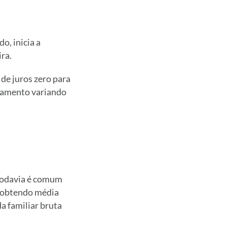
o, inicia a
ra.
de juros zero para
agamento variando
 todavia é comum
, obtendo média
a familiar bruta