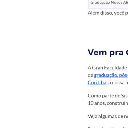
Graduação Novos Al
Além disso, você 
Vem pra 
A Gran Faculdade 
de
graduação
,
pós
Curitiba
, a nossa
Como parte de Sis
10 anos, construí
Veja algumas de n