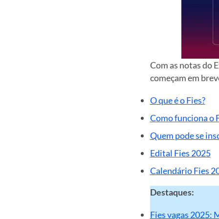
Com as notas do E
começam em breve.
O que é o Fies?
Como funciona o F
Quem pode se insc
Edital Fies 2025
Calendário Fies 2
Destaques:
Fies vagas 2025: 