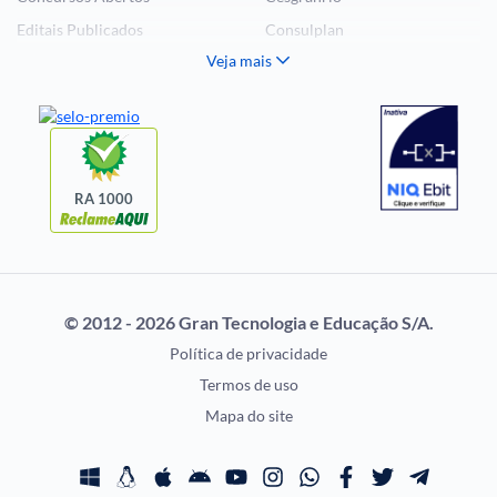
Editais Publicados
Consulplan
Veja mais
Histórias Visuais
FCC
Notícias de Concursos
FGV
Questões de Concurso
Idecan
Selecon
Uniase
RA 1000
Vunesp
CONCURSOS POR
EXAME DE ORDEM
PROFISSÃO
OAB
© 2012 - 2026 Gran Tecnologia e Educação S/A.
Concursos Administrativos
Prova OAB
Política de privacidade
Concursos Educação
Calendário OAB
Termos de uso
Concursos Fiscais
Questões OAB
Mapa do site
Concursos Jurídicos
Recursos OAB
Concursos Militares
Exame de Ordem