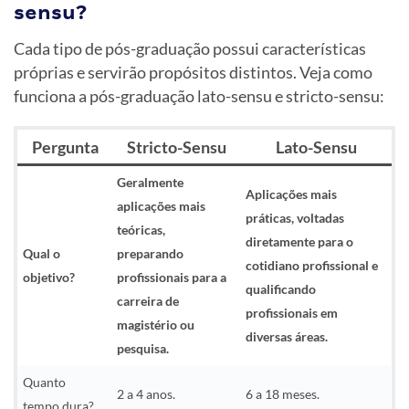
sensu?
Cada tipo de pós-graduação possui características
próprias e servirão propósitos distintos. Veja como
funciona a pós-graduação lato-sensu e stricto-sensu:
Pergunta
Stricto-Sensu
Lato-Sensu
Geralmente
Aplicações mais
aplicações mais
práticas, voltadas
teóricas,
diretamente para o
Qual o
preparando
cotidiano profissional e
objetivo?
profissionais para a
qualificando
carreira de
profissionais em
magistério ou
diversas áreas.
pesquisa.
Quanto
2 a 4 anos.
6 a 18 meses.
tempo dura?