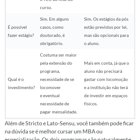
curso.
Sim. Em alguns
Sim. Os estágios da pós
É possível
casos, como
estão previstos por lei,
fazer estágio?
doutorado, é
mas são opcionais para
obrigatório.
o aluno.
Costuma ser maior
pela extensão do
Mais em conta, já que o
programa,
aluno não precisará
Qual é o
necessidade de se
gastar com locomoção
investimento?
locomover
e a instituição não terá
e eventual
de investir em espaços
necessidade de
físicos.
pagar mensalidade.
Além de Stricto e Lato-Sensu, você também pode ficar
na dúvida se é melhor cursar um MBA ou
especialização. Os dois programas são naturalmente