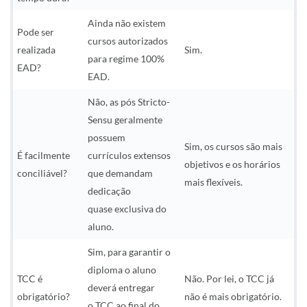
Ainda não existem
Pode ser
cursos autorizados
realizada
Sim.
para regime 100%
EAD?
EAD.
Não, as pós Stricto-
Sensu geralmente
possuem
Sim, os cursos são mais
É facilmente
currículos extensos
objetivos e os horários
conciliável?
que demandam
mais flexíveis.
dedicação
quase exclusiva do
aluno.
Sim, para garantir o
diploma o aluno
TCC é
Não. Por lei, o TCC já
deverá entregar
obrigatório?
não é mais obrigatório.
o TCC ao final do