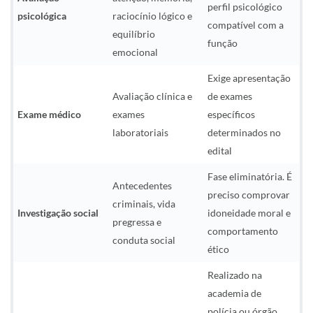
perfil psicológico
psicológica
raciocínio lógico e
compatível com a
equilíbrio
função
emocional
Exige apresentação
Avaliação clínica e
de exames
Exame médico
exames
específicos
laboratoriais
determinados no
edital
Fase eliminatória. É
Antecedentes
preciso comprovar
criminais, vida
Investigação social
idoneidade moral e
pregressa e
comportamento
conduta social
ético
Realizado na
academia de
polícia ou órgão