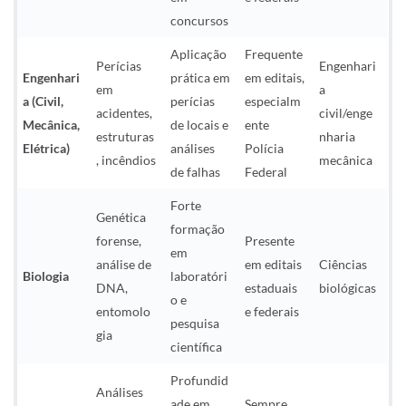
concursos
Aplicação
Frequente
Perícias
Engenhari
Engenhari
prática em
em editais,
em
a
a (Civil,
perícias
especialm
acidentes,
civil/enge
Mecânica,
de locais e
ente
estruturas
nharia
Elétrica)
análises
Polícia
, incêndios
mecânica
de falhas
Federal
Forte
Genética
formação
forense,
Presente
em
análise de
em editais
Ciências
Biologia
laboratóri
DNA,
estaduais
biológicas
o e
entomolo
e federais
pesquisa
gia
científica
Profundid
Análises
ade em
Sempre