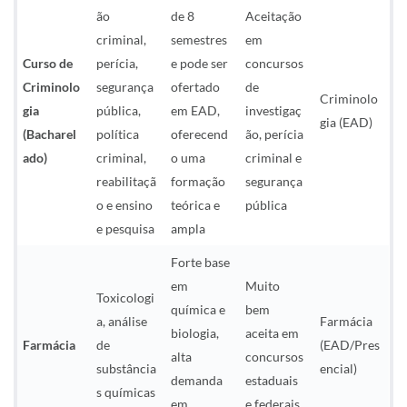
ão
de 8
Aceitação
criminal,
semestres
em
Curso de
perícia,
e pode ser
concursos
Criminolo
segurança
ofertado
de
Criminolo
gia
pública,
em EAD,
investigaç
gia (EAD)
(Bacharel
política
oferecend
ão, perícia
ado)
criminal,
o uma
criminal e
reabilitaçã
formação
segurança
o e ensino
teórica e
pública
e pesquisa
ampla
Forte base
em
Muito
Toxicologi
química e
bem
a, análise
Farmácia
biologia,
aceita em
Farmácia
de
(EAD/Pres
alta
concursos
substância
encial)
demanda
estaduais
s químicas
em
e federais