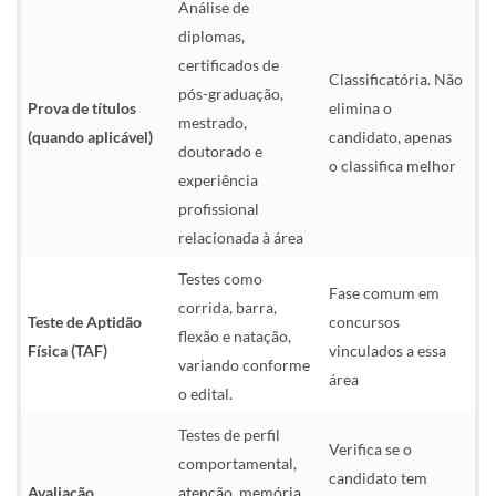
Análise de
diplomas,
certificados de
Classificatória. Não
pós-graduação,
Prova de títulos
elimina o
mestrado,
(quando aplicável)
candidato, apenas
doutorado e
o classifica melhor
experiência
profissional
relacionada à área
Testes como
Fase comum em
corrida, barra,
Teste de Aptidão
concursos
flexão e natação,
Física (TAF)
vinculados a essa
variando conforme
área
o edital.
Testes de perfil
Verifica se o
comportamental,
candidato tem
Avaliação
atenção, memória,