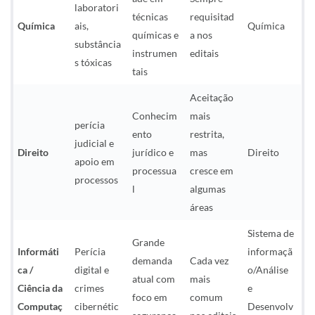
laboratori
técnicas
requisitad
Química
ais,
Química
químicas e
a nos
substância
instrumen
editais
s tóxicas
tais
Aceitação
Conhecim
mais
perícia
ento
restrita,
judicial e
Direito
jurídico e
mas
Direito
apoio em
processua
cresce em
processos
l
algumas
áreas
Sistema de
Grande
Informáti
Perícia
informaçã
demanda
Cada vez
ca /
digital e
o/Análise
atual com
mais
Ciência da
crimes
e
foco em
comum
Computaç
cibernétic
Desenvolv