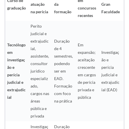
Curso de
em
atuação
da
Gran
graduação
concursos
na perícia
formação
Faculdade
recentes
Perito
judicial e
extrajudic
Duração
Tecnólogo
Em
ial,
de 4
em
expansão;
Investigaç
assistente,
semestres,
investigaç
aceitação
ão e
consultor
podendo
ão e
crescente
perícia
jurídico
ser em
perícia
em cargos
judicial e
especializ
EAD.
judicial e
de perícia
extrajudic
ado,
Formação
extrajudic
privada e
ial (EAD)
cargos nas
com foco
ial
pública
áreas
na prática
pública e
privada
Investigaç
Duração