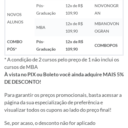
Pós-
12x de R$
NOVONOGR
Graduação
109,90
AN
NOVOS
ALUNOS
12x de R$
MBANOVON
MBA
109,90
OGRAN
COMBO
Pós-
12x de R$
COMBOPOS
PÓS*
Graduação
109,90
* A condição de 2 cursos pelo preço de 1 não inclui os
cursos de MBA
À vista no PIX ou Boleto você ainda adquire MAIS 5%
DE DESCONTO!
Para garantir os preços promocionais, basta acessar a
página da sua especialização de preferência e
visualizar todos os cupons ao lado do preço final!
Se, por acaso, o desconto não for aplicado